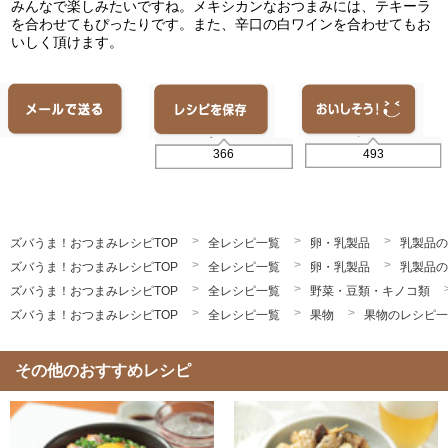
みんなで楽しみたいですね。メキシカンなおつまみには、テキーラ
を合わせてもぴったりです。また、辛口の白ワインを合わせてもお
いしく頂けます。
493
366
ズバうま！おつまみレシピTOP
全レシピ一覧
卵・乳製品
乳製品の
ズバうま！おつまみレシピTOP
全レシピ一覧
卵・乳製品
乳製品の
ズバうま！おつまみレシピTOP
全レシピ一覧
野菜・豆類・キノコ類
ズバうま！おつまみレシピTOP
全レシピ一覧
果物
果物のレシピ一
その他のおすすめレシピ