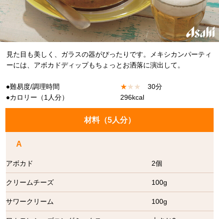
見た目も美しく、ガラスの器がぴったりです。メキシカンパーティ
ーには、アボカドディップもちょっとお洒落に演出して。
●難易度/調理時間
★
★
★
30分
●カロリー（1人分）
296kcal
材料（
5人分
）
A
アボカド
2個
クリームチーズ
100g
サワークリーム
100g