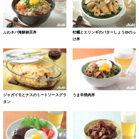
ふわネバ海鮮納豆丼
牡蠣とエリンギのバターしょうゆのっ
け丼
ジャガイモとナスのミートソースグラ
うま辛焼肉丼
タン