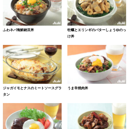
ふわネバ海鮮納豆丼
牡蠣とエリンギのバターしょうゆのっ
け丼
ジャガイモとナスのミートソースグラ
うま辛焼肉丼
タン