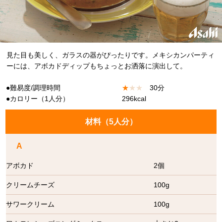
見た目も美しく、ガラスの器がぴったりです。メキシカンパーティ
ーには、アボカドディップもちょっとお洒落に演出して。
●難易度/調理時間
★
★
★
30分
●カロリー（1人分）
296kcal
材料（
5人分
）
A
アボカド
2個
クリームチーズ
100g
サワークリーム
100g