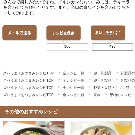
みんなで楽しみたいですね。メキシカンなおつまみには、テキーラ
を合わせてもぴったりです。また、辛口の白ワインを合わせてもお
いしく頂けます。
493
366
ズバうま！おつまみレシピTOP
全レシピ一覧
卵・乳製品
乳製品の
ズバうま！おつまみレシピTOP
全レシピ一覧
卵・乳製品
乳製品の
ズバうま！おつまみレシピTOP
全レシピ一覧
野菜・豆類・キノコ類
ズバうま！おつまみレシピTOP
全レシピ一覧
果物
果物のレシピ一
その他のおすすめレシピ