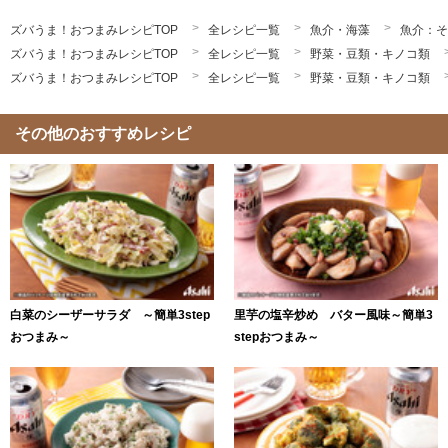
ズバうま！おつまみレシピTOP
全レシピ一覧
魚介・海藻
魚介：そ
ズバうま！おつまみレシピTOP
全レシピ一覧
野菜・豆類・キノコ類
ズバうま！おつまみレシピTOP
全レシピ一覧
野菜・豆類・キノコ類
その他のおすすめレシピ
白菜のシーザーサラダ ～簡単3step
里芋の塩辛炒め バター風味～簡単3
おつまみ～
stepおつまみ～