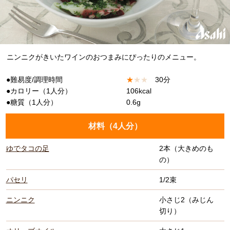
ニンニクがきいたワインのおつまみにぴったりのメニュー。
●難易度/調理時間
★
★
★
30分
●カロリー（1人分）
106kcal
●糖質（1人分）
0.6g
材料（
4人分
）
ゆでタコの足
2本（大きめのも
の）
パセリ
1/2束
ニンニク
小さじ2（みじん
切り）