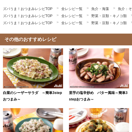
ズバうま！おつまみレシピTOP
全レシピ一覧
魚介・海藻
魚介：そ
ズバうま！おつまみレシピTOP
全レシピ一覧
野菜・豆類・キノコ類
ズバうま！おつまみレシピTOP
全レシピ一覧
野菜・豆類・キノコ類
その他のおすすめレシピ
白菜のシーザーサラダ ～簡単3step
里芋の塩辛炒め バター風味～簡単3
おつまみ～
stepおつまみ～