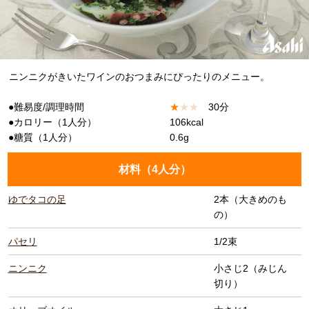
ニンニクがきいたワインのおつまみにぴったりのメニュー。
●難易度/調理時間
★
★
★
30分
●カロリー（1人分）
106kcal
●糖質（1人分）
0.6g
材料（
4人分
）
ゆでタコの足
2本（大きめのも
の）
パセリ
1/2束
ニンニク
小さじ2（みじん
切り）