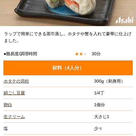
ラップで簡単にできる茶巾蒸し。ホタテや蟹を入れて豪華に仕上げ
ました。
●難易度/調理時間
★
★
★
30分
材料（
4人分
）
ホタテの貝柱
300g（刺身用）
絹ごし豆腐
1/4丁
卵白
1個分
生クリーム
大さじ1
塩
少々