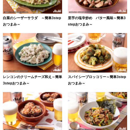
白菜のシーザーサラダ ～簡単3step
里芋の塩辛炒め バター風味～簡単3
おつまみ～
stepおつまみ～
レンコンのクリームチーズ和え～簡単
スパイシーブロッコリー～簡単3step
3stepおつまみ～
おつまみ～