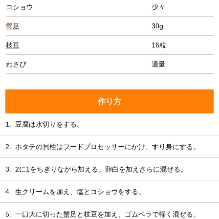
コショウ
少々
蟹足
30g
枝豆
16粒
わさび
適量
作り方
1.
豆腐は水切りをする。
2.
ホタテの貝柱はフードプロセッサーにかけ、すり身にする。
3.
2に1をちぎりながら加える。卵白を加えさらに混ぜる。
4.
生クリームを加え、塩とコショウをする。
5.
一口大に切った蟹足と枝豆を加え、ゴムベラで軽く混ぜる。