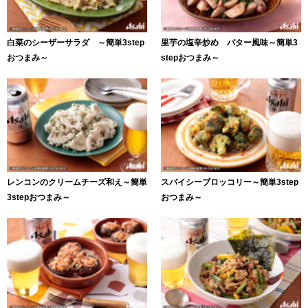
白菜のシーザーサラダ ～簡単3step
里芋の塩辛炒め バター風味～簡単3
おつまみ～
stepおつまみ～
レンコンのクリームチーズ和え～簡単
スパイシーブロッコリー～簡単3step
3stepおつまみ～
おつまみ～