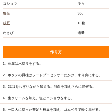
コショウ
少々
蟹足
30g
枝豆
16粒
わさび
適量
作り方
1.
豆腐は水切りをする。
2.
ホタテの貝柱はフードプロセッサーにかけ、すり身にする。
3.
2に1をちぎりながら加える。卵白を加えさらに混ぜる。
4.
生クリームを加え、塩とコショウをする。
5.
一口大に切った蟹足と枝豆を加え、ゴムベラで軽く混ぜる。