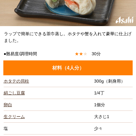
ラップで簡単にできる茶巾蒸し。ホタテや蟹を入れて豪華に仕上げ
ました。
●難易度/調理時間
★
★
★
30分
材料（
4人分
）
ホタテの貝柱
300g（刺身用）
絹ごし豆腐
1/4丁
卵白
1個分
生クリーム
大さじ1
塩
少々