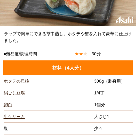
ラップで簡単にできる茶巾蒸し。ホタテや蟹を入れて豪華に仕上げ
ました。
●難易度/調理時間
★
★
★
30分
材料（
4人分
）
ホタテの貝柱
300g（刺身用）
絹ごし豆腐
1/4丁
卵白
1個分
生クリーム
大さじ1
塩
少々