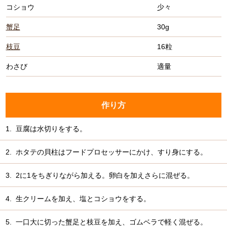
コショウ
少々
蟹足
30g
枝豆
16粒
わさび
適量
作り方
1.
豆腐は水切りをする。
2.
ホタテの貝柱はフードプロセッサーにかけ、すり身にする。
3.
2に1をちぎりながら加える。卵白を加えさらに混ぜる。
4.
生クリームを加え、塩とコショウをする。
5.
一口大に切った蟹足と枝豆を加え、ゴムベラで軽く混ぜる。