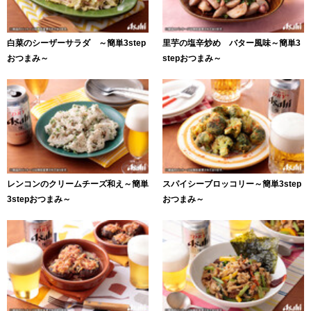
白菜のシーザーサラダ ～簡単3step
里芋の塩辛炒め バター風味～簡単3
おつまみ～
stepおつまみ～
レンコンのクリームチーズ和え～簡単
スパイシーブロッコリー～簡単3step
3stepおつまみ～
おつまみ～