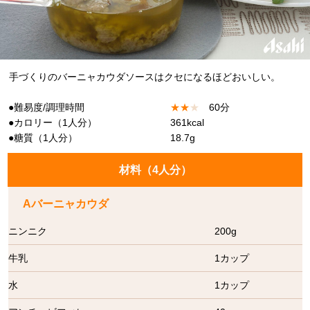
手づくりのバーニャカウダソースはクセになるほどおいしい。
●難易度/調理時間
★
★
★
60分
●カロリー（1人分）
361kcal
●糖質（1人分）
18.7g
材料（
4人分
）
Aバーニャカウダ
ニンニク
200g
牛乳
1カップ
水
1カップ