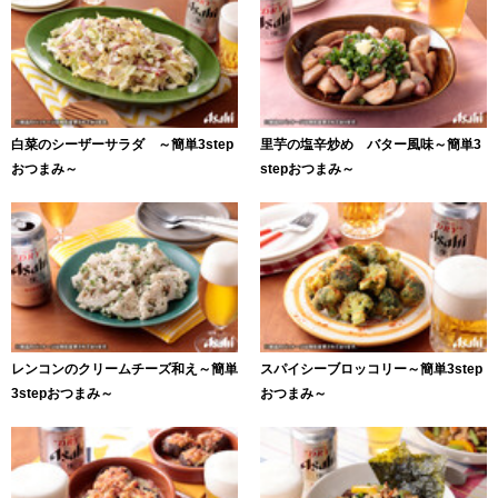
白菜のシーザーサラダ ～簡単3step
里芋の塩辛炒め バター風味～簡単3
おつまみ～
stepおつまみ～
レンコンのクリームチーズ和え～簡単
スパイシーブロッコリー～簡単3step
3stepおつまみ～
おつまみ～