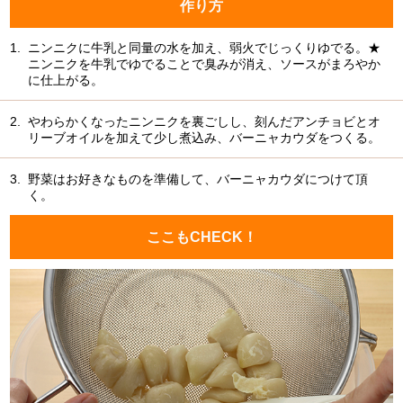
作り方
1.
ニンニクに牛乳と同量の水を加え、弱火でじっくりゆでる。★
ニンニクを牛乳でゆでることで臭みが消え、ソースがまろやか
に仕上がる。
2.
やわらかくなったニンニクを裏ごしし、刻んだアンチョビとオ
リーブオイルを加えて少し煮込み、バーニャカウダをつくる。
3.
野菜はお好きなものを準備して、バーニャカウダにつけて頂
く。
ここもCHECK！