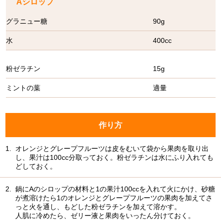
Aシロップ
グラニュー糖
90g
水
400cc
粉ゼラチン
15g
ミントの葉
適量
作り方
1.
オレンジとグレープフルーツは皮をむいて袋から果肉を取り出
し、果汁は100cc分取っておく。粉ゼラチンは水にふり入れても
どしておく。
2.
鍋にAのシロップの材料と1の果汁100ccを入れて火にかけ、砂糖
が煮溶けたら1のオレンジとグレープフルーツの果肉を加えてさ
っと火を通し、もどした粉ゼラチンを加えて溶かす。
人肌に冷めたら、ゼリー液と果肉をいったん分けておく。