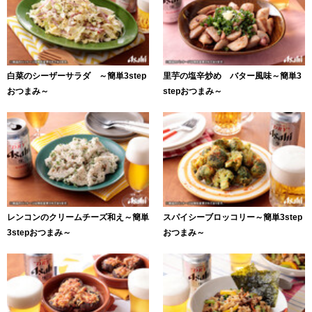
白菜のシーザーサラダ ～簡単3step
里芋の塩辛炒め バター風味～簡単3
おつまみ～
stepおつまみ～
レンコンのクリームチーズ和え～簡単
スパイシーブロッコリー～簡単3step
3stepおつまみ～
おつまみ～