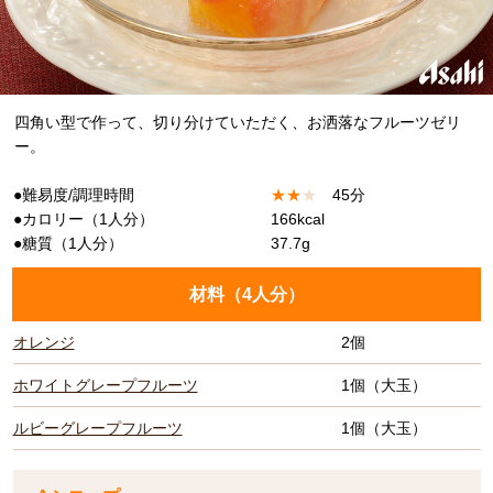
四角い型で作って、切り分けていただく、お洒落なフルーツゼリ
ー。
●難易度/調理時間
★
★
★
45分
●カロリー（1人分）
166kcal
●糖質（1人分）
37.7g
材料（
4人分
）
オレンジ
2個
ホワイトグレープフルーツ
1個（大玉）
ルビーグレープフルーツ
1個（大玉）