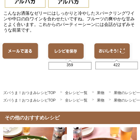
こんなお洒落なゼリーにはしっかりと冷やしたスパークリングワイ
ンや中口の白ワインを合わせたいですね。フルーツの爽やかな甘み
とよく合います。これからのパーティーシーンには会話がはずみそ
うな前菜です。
422
359
ズバうま！おつまみレシピTOP
全レシピ一覧
果物
果物のレシピ一
ズバうま！おつまみレシピTOP
全レシピ一覧
果物
果物のレシピ一
その他のおすすめレシピ