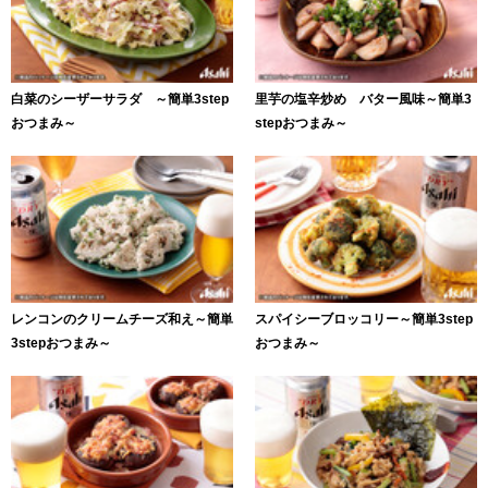
白菜のシーザーサラダ ～簡単3step
里芋の塩辛炒め バター風味～簡単3
おつまみ～
stepおつまみ～
レンコンのクリームチーズ和え～簡単
スパイシーブロッコリー～簡単3step
3stepおつまみ～
おつまみ～