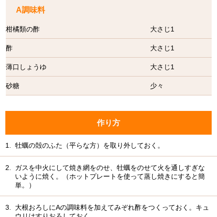
A調味料
柑橘類の酢
大さじ1
酢
大さじ1
薄口しょうゆ
大さじ1
砂糖
少々
作り方
1.
牡蠣の殻のふた（平らな方）を取り外しておく。
2.
ガスを中火にして焼き網をのせ、牡蠣をのせて火を通しすぎな
いように焼く。（ホットプレートを使って蒸し焼きにすると簡
単。）
3.
大根おろしにAの調味料を加えてみぞれ酢をつくっておく。キュ
ウリはすりおろしておく。