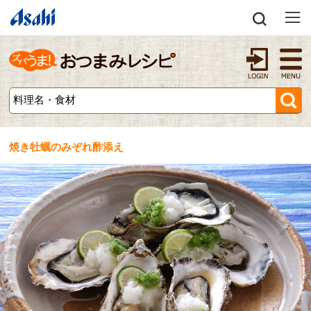
焼き牡蠣のみぞれ酢添え