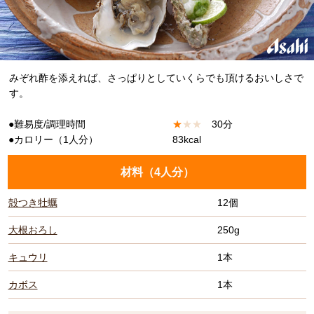
みぞれ酢を添えれば、さっぱりとしていくらでも頂けるおいしさで
す。
●難易度/調理時間
★
★
★
30分
●カロリー（1人分）
83kcal
材料（
4人分
）
殻つき牡蠣
12個
大根おろし
250g
キュウリ
1本
カボス
1本