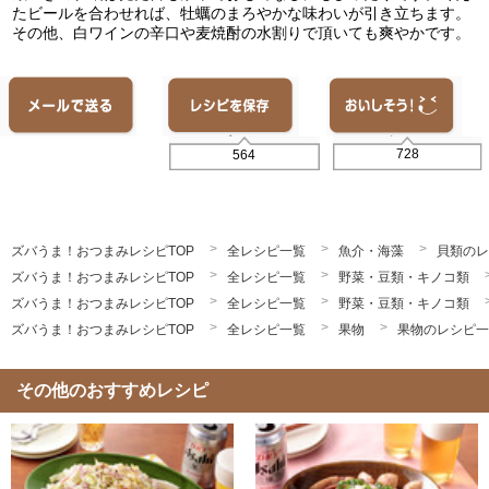
たビールを合わせれば、牡蠣のまろやかな味わいが引き立ちます。
その他、白ワインの辛口や麦焼酎の水割りで頂いても爽やかです。
728
564
ズバうま！おつまみレシピTOP
全レシピ一覧
魚介・海藻
貝類のレ
ズバうま！おつまみレシピTOP
全レシピ一覧
野菜・豆類・キノコ類
ズバうま！おつまみレシピTOP
全レシピ一覧
野菜・豆類・キノコ類
ズバうま！おつまみレシピTOP
全レシピ一覧
果物
果物のレシピ一
その他のおすすめレシピ