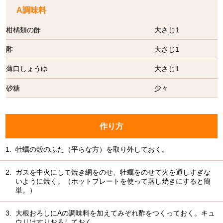
A調味料
柑橘類の酢
大さじ1
酢
大さじ1
薄口しょうゆ
大さじ1
砂糖
少々
作り方
1.
牡蠣の殻のふた（平らな方）を取り外しておく。
2.
ガスを中火にして焼き網をのせ、牡蠣をのせて火を通しすぎな
いように焼く。（ホットプレートを使って蒸し焼きにすると簡
単。）
3.
大根おろしにAの調味料を加えてみぞれ酢をつくっておく。キュ
ウリはすりおろしておく。