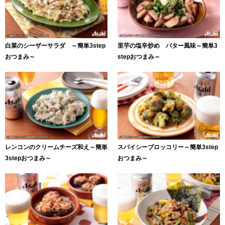
白菜のシーザーサラダ ～簡単3step
里芋の塩辛炒め バター風味～簡単3
おつまみ～
stepおつまみ～
レンコンのクリームチーズ和え～簡単
スパイシーブロッコリー～簡単3step
3stepおつまみ～
おつまみ～