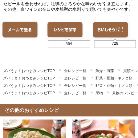
たビールを合わせれば、牡蠣のまろやかな味わいが引き立ちます。
その他、白ワインの辛口や麦焼酎の水割りで頂いても爽やかです。
728
564
ズバうま！おつまみレシピTOP
全レシピ一覧
魚介・海藻
貝類のレ
ズバうま！おつまみレシピTOP
全レシピ一覧
野菜・豆類・キノコ類
ズバうま！おつまみレシピTOP
全レシピ一覧
野菜・豆類・キノコ類
ズバうま！おつまみレシピTOP
全レシピ一覧
果物
果物のレシピ一
その他のおすすめレシピ