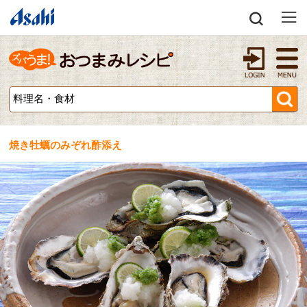
焼き牡蠣のみぞれ酢添え