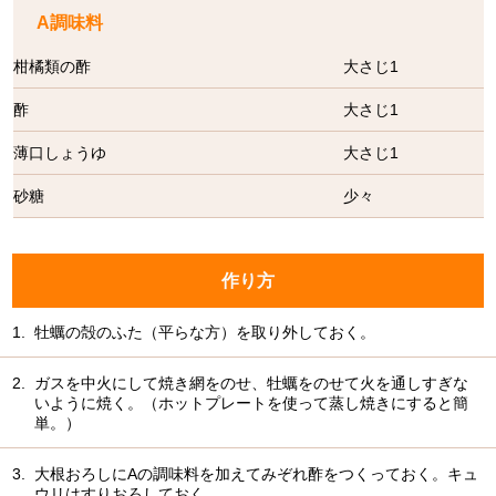
A調味料
柑橘類の酢
大さじ1
酢
大さじ1
薄口しょうゆ
大さじ1
砂糖
少々
作り方
1.
牡蠣の殻のふた（平らな方）を取り外しておく。
2.
ガスを中火にして焼き網をのせ、牡蠣をのせて火を通しすぎな
いように焼く。（ホットプレートを使って蒸し焼きにすると簡
単。）
3.
大根おろしにAの調味料を加えてみぞれ酢をつくっておく。キュ
ウリはすりおろしておく。