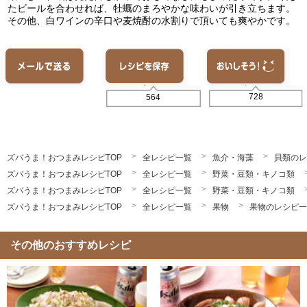
たビールを合わせれば、牡蠣のまろやかな味わいが引き立ちます。
その他、白ワインの辛口や麦焼酎の水割りで頂いても爽やかです。
728
564
ズバうま！おつまみレシピTOP
全レシピ一覧
魚介・海藻
貝類のレ
ズバうま！おつまみレシピTOP
全レシピ一覧
野菜・豆類・キノコ類
ズバうま！おつまみレシピTOP
全レシピ一覧
野菜・豆類・キノコ類
ズバうま！おつまみレシピTOP
全レシピ一覧
果物
果物のレシピ一
その他のおすすめレシピ