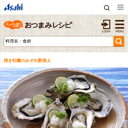
焼き牡蠣のみぞれ酢添え