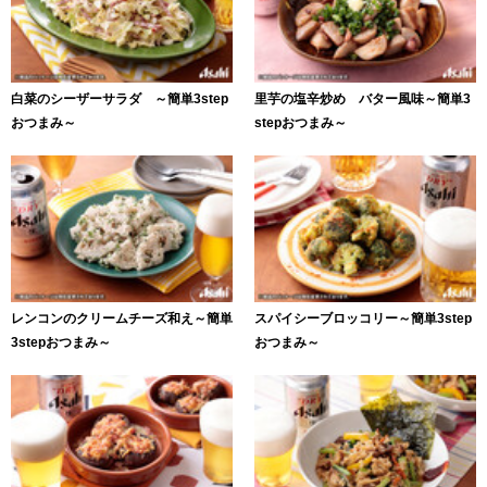
白菜のシーザーサラダ ～簡単3step
里芋の塩辛炒め バター風味～簡単3
おつまみ～
stepおつまみ～
レンコンのクリームチーズ和え～簡単
スパイシーブロッコリー～簡単3step
3stepおつまみ～
おつまみ～