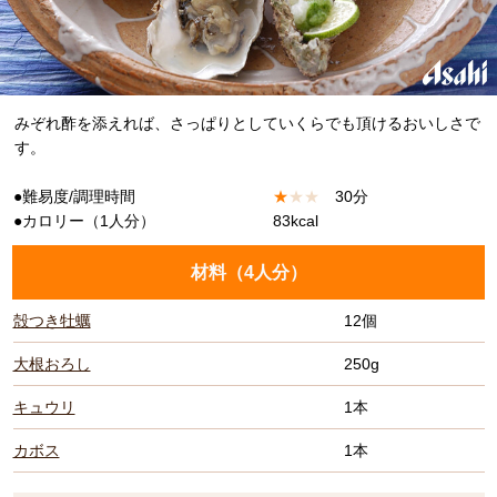
みぞれ酢を添えれば、さっぱりとしていくらでも頂けるおいしさで
す。
●難易度/調理時間
★
★
★
30分
●カロリー（1人分）
83kcal
材料（
4人分
）
殻つき牡蠣
12個
大根おろし
250g
キュウリ
1本
カボス
1本