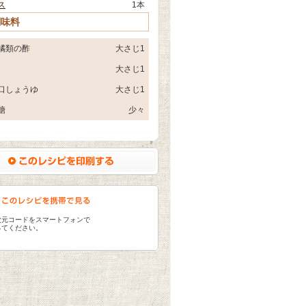
ス
1本
調味料
橘類の酢
大さじ1
大さじ1
口しょうゆ
大さじ1
糖
少々
次元コードをスマートフォンで
ってください。