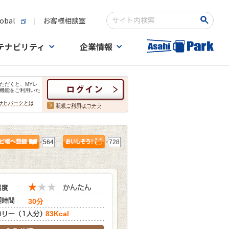
obal
お客様相談室
検索キーワード入力
テナビリティ
企業情報
ただくと、MYレ
機能をご利用いた
サヒパークとは
新規ご利用はコチラ
564
728
30分
83Kcal