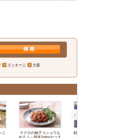
が
ズッキーニ
大葉
ンニ
マグロの柚子コショウな
鮭の照りマヨ～簡単3step
めろう～簡単3stepおつま
おつまみ～