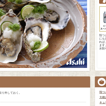
殻つ
にも
れば
ます
水割
殻つ
取り外しておく。
大根
キュ