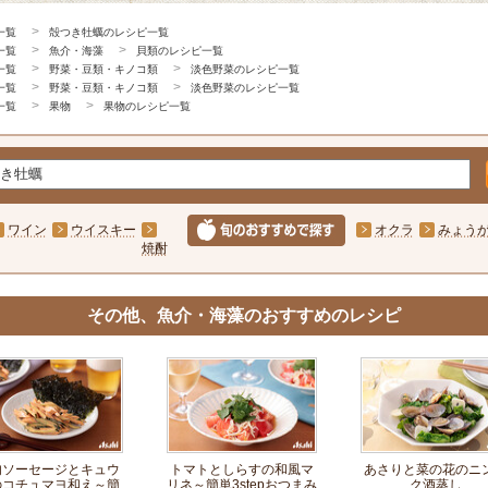
一覧
殻つき牡蠣のレシピ一覧
一覧
魚介・海藻
貝類のレシピ一覧
一覧
野菜・豆類・キノコ類
淡色野菜のレシピ一覧
一覧
野菜・豆類・キノコ類
淡色野菜のレシピ一覧
一覧
果物
果物のレシピ一覧
ワイン
ウイスキー
オクラ
みょう
焼酎
その他、魚介・海藻のおすすめのレシピ
肉ソーセージとキュウ
トマトとしらすの和風マ
あさりと菜の花のニ
のコチュマヨ和え～簡
リネ～簡単3stepおつまみ
ク酒蒸し