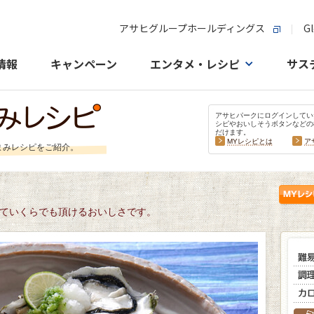
アサヒグループホールディングス
Gl
情報
キャンペーン
エンタメ・レシピ
サス
アサヒパークにログインしてい
シピやおいしそうボタンなどの
だけます。
MYレシピとは
ア
まみレシピをご紹介。
ていくらでも頂けるおいしさです。