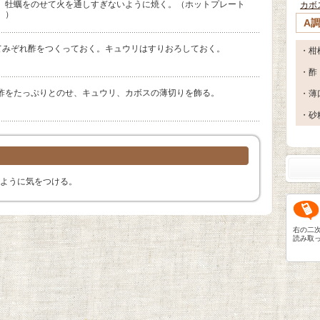
、牡蠣をのせて火を通しすぎないように焼く。（ホットプレート
カボ
。）
A
てみぞれ酢をつくっておく。キュウリはすりおろしておく。
・柑
・酢
酢をたっぷりとのせ、キュウリ、カボスの薄切りを飾る。
・薄
・砂
ように気をつける。
右の二
読み取