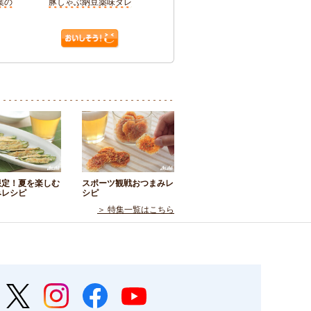
葉の
豚しゃぶ納豆薬味ダレ
限定！夏を楽しむ
スポーツ観戦おつまみレ
みレシピ
シピ
＞ 特集一覧はこちら