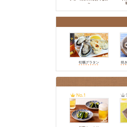
～
牡蠣グラタン
焼