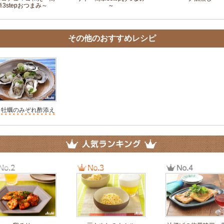
単3stepおつまみ～
～
その他のおすすめレシピ
き牡蠣のみぞれ酢添え