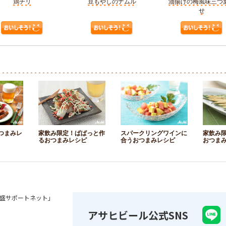
鶏チリ
豆もやしのナムル
油揚げの梅風味三つ
せ
つまみレ
家飲み限定！ぱぱっと作
スパークリングワインに
家飲み
るおつまみレシピ
合うおつまみレシピ
おつま
盛サポートネット」
アサヒビール公式SNS