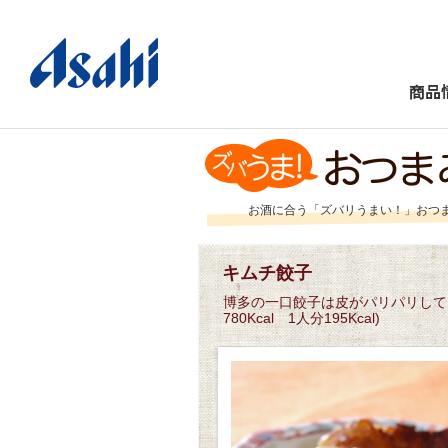
商品
お酒に合う「ズバリうまい！」おつ
キムチ餃子
博多の一口餃子は皮がパリパリして
780Kcal 1人分195Kcal)