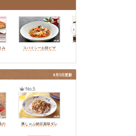
まみ
スパイシーお餅ピザ
満月ピザ
8月3日更新
葉の
豚しゃぶ納豆薬味ダレ