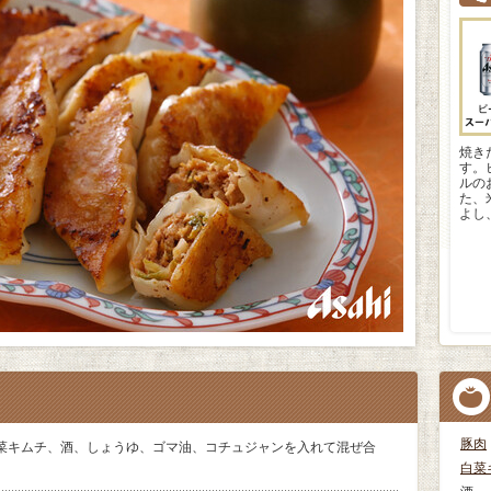
焼き
す。
ルの
た、
よし
豚肉
菜キムチ、酒、しょうゆ、ゴマ油、コチュジャンを入れて混ぜ合
白菜