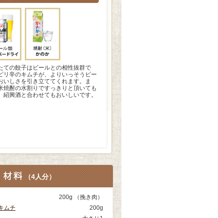
たての餃子はビールとの相性抜群で
ピリ辛のキムチが、よりいっそうビー
おいしさを引き立ててくれます。ま
米焼酎の水割りですっきりと頂いても
、紹興酒と合わせてもおいしいです。
（
4人分
）
200g （挽き肉）
キムチ
200g