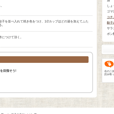
酒
る。
しょ
ゴマ
コチ
餃子を並べ入れて焼き色をつけ、1/2カップほどの湯を加えてふた
餃子
る。
サラ
ポン
酢につけて頂く。
を目指そう!
右の二
読み取