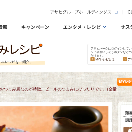
アサヒグループホールディングス
Gl
情報
キャンペーン
エンタメ・レシピ
サス
アサヒパークにログインしてい
シピやおいしそうボタンなどの
だけます。
MYレシピとは
ア
まみレシピをご紹介。
おつまみ風なのが特徴。ビールのつまみにぴったりです。(全量