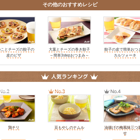
その他のおすすめレシピ
のことチーズの餃子の
大葉とチーズの巻き餃子
餃子の皮で簡単おつ
皮のピザ
～簡単3stepおつまみ～
カルツォーネ
鶏チリ
豆もやしのナムル
油揚げの梅風味三つ
せ