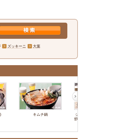
が
ズッキーニ
大葉
)
キムチ鍋
ジャガイモとザーサイの
もや
炒め物～簡単3stepおつま
和え～
み～