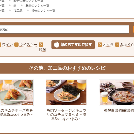
一覧
餃子の皮のレシピ一覧
一覧
肉
豚肉のレシピ一覧
一覧
加工品
漬物のレシピ一覧
ワイン
ウイスキー
オクラ
みょう
焼酎
その他、加工品のおすすめのレシピ
豆のキムチチーズ春巻
魚肉ソーセージとキュウ
発酵白菜鍋(酸菜鍋
簡単3stepおつまみ～
リのコチュマヨ和え～簡
単3stepおつまみ～