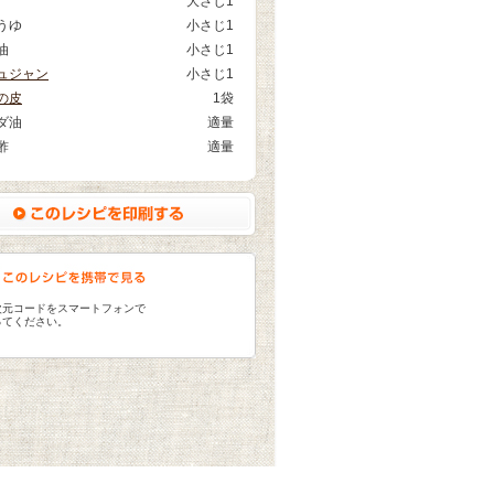
大さじ1
うゆ
小さじ1
油
小さじ1
ュジャン
小さじ1
の皮
1袋
ダ油
適量
酢
適量
次元コードをスマートフォンで
ってください。