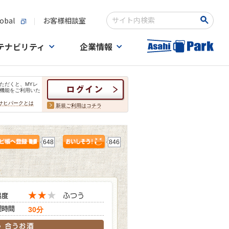
obal
お客様相談室
検索キーワード入力
テナビリティ
企業情報
ただくと、MYレ
機能をご利用いた
サヒパークとは
新規ご利用はコチラ
648
846
30分