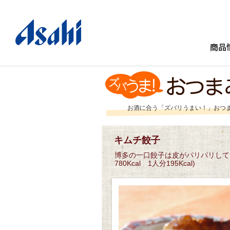
商品
お酒に合う「ズバリうまい！」おつ
キムチ餃子
博多の一口餃子は皮がパリパリして
780Kcal 1人分195Kcal)