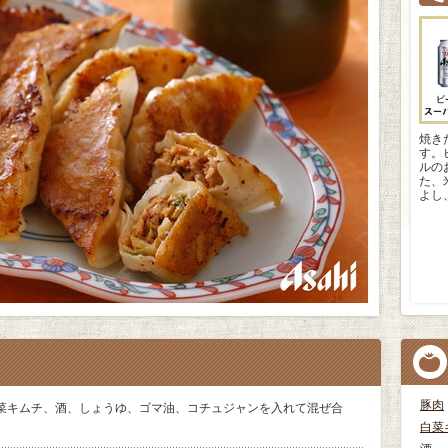
焼き
す。
ルの
た、
よし
豚肉
菜キムチ、酒、しょうゆ、ゴマ油、コチュジャンを入れて混ぜ合
白菜