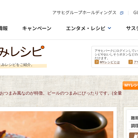
アサヒグループホールディングス
Gl
情報
キャンペーン
エンタメ・レシピ
サス
アサヒパークにログインしてい
シピやおいしそうボタンなどの
だけます。
MYレシピとは
ア
まみレシピをご紹介。
おつまみ風なのが特徴。ビールのつまみにぴったりです。(全量