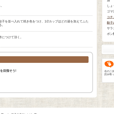
酒
る。
しょ
ゴマ
コチ
餃子を並べ入れて焼き色をつけ、1/2カップほどの湯を加えてふた
餃子
る。
サラ
ポン
酢につけて頂く。
を目指そう!
右の二
読み取