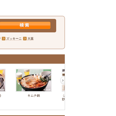
が
ズッキーニ
大葉
)
キムチ鍋
ジャガイモとザーサイの
もや
炒め物～簡単3stepおつま
和え～
み～