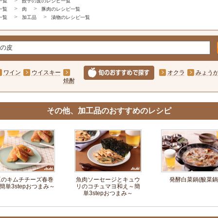
一覧
餃子の皮のレシピ一覧
一覧
肉
豚肉のレシピ一覧
一覧
加工品
漬物のレシピ一覧
ワイン
ウイスキー
オクラ
みょう
焼酎
その他、加工品のおすすめのレシピ
豆のキムチチーズ春巻
魚肉ソーセージとキュウ
発酵白菜鍋(酸菜鍋
簡単3stepおつまみ～
リのコチュマヨ和え～簡
単3stepおつまみ～