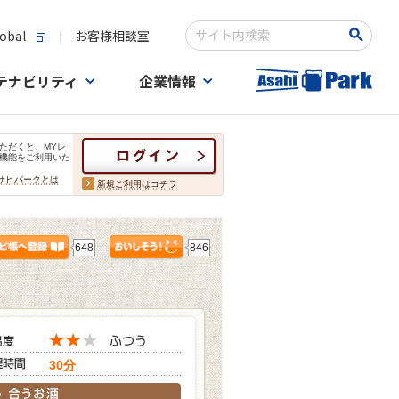
obal
お客様相談室
検索キーワード入力
テナビリティ
企業情報
ただくと、MYレ
機能をご利用いた
サヒパークとは
新規ご利用はコチラ
648
846
30分