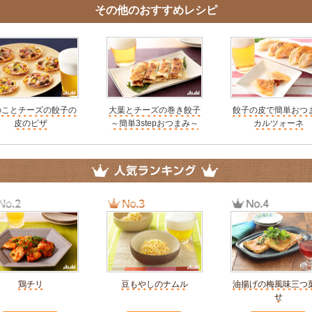
その他のおすすめレシピ
のことチーズの餃子の
大葉とチーズの巻き餃子
餃子の皮で簡単おつ
皮のピザ
～簡単3stepおつまみ～
カルツォーネ
鶏チリ
豆もやしのナムル
油揚げの梅風味三つ
せ