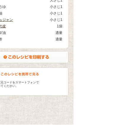
大さじ1
うゆ
小さじ1
油
小さじ1
ュジャン
小さじ1
の皮
1袋
ダ油
適量
酢
適量
次元コードをスマートフォンで
ってください。