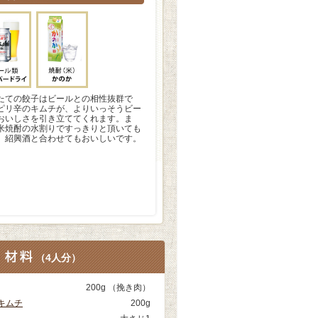
たての餃子はビールとの相性抜群で
ピリ辛のキムチが、よりいっそうビー
おいしさを引き立ててくれます。ま
米焼酎の水割りですっきりと頂いても
、紹興酒と合わせてもおいしいです。
（
4人分
）
200g （挽き肉）
キムチ
200g