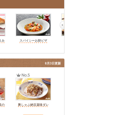
まみ
スパイシーお餅ピザ
満月ピザ
8月3日更新
葉の
豚しゃぶ納豆薬味ダレ