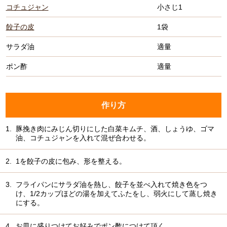
コチュジャン
小さじ1
餃子の皮
1袋
サラダ油
適量
ポン酢
適量
作り方
1.
豚挽き肉にみじん切りにした白菜キムチ、酒、しょうゆ、ゴマ
油、コチュジャンを入れて混ぜ合わせる。
2.
1を餃子の皮に包み、形を整える。
3.
フライパンにサラダ油を熱し、餃子を並べ入れて焼き色をつ
け、1/2カップほどの湯を加えてふたをし、弱火にして蒸し焼き
にする。
4.
お皿に盛りつけてお好みでポン酢につけて頂く。