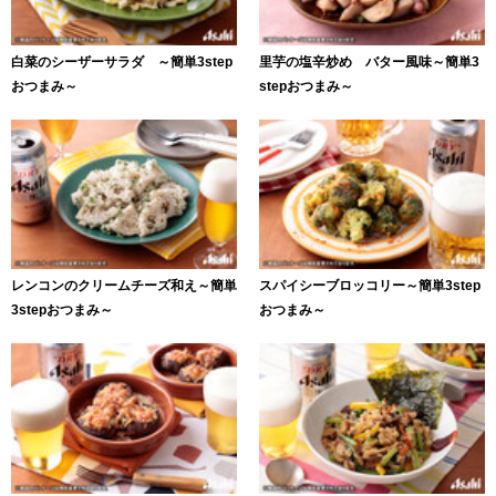
白菜のシーザーサラダ ～簡単3step
里芋の塩辛炒め バター風味～簡単3
おつまみ～
stepおつまみ～
レンコンのクリームチーズ和え～簡単
スパイシーブロッコリー～簡単3step
3stepおつまみ～
おつまみ～