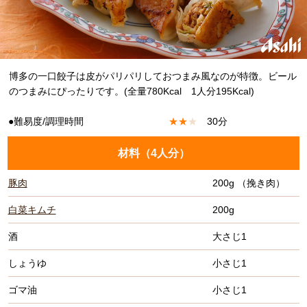
博多の一口餃子は皮がパリパリしておつまみ風なのが特徴。ビール
のつまみにぴったりです。(全量780Kcal 1人分195Kcal)
●難易度/調理時間
★
★
★
30分
材料（
4人分
）
豚肉
200g （挽き肉）
白菜キムチ
200g
酒
大さじ1
しょうゆ
小さじ1
ゴマ油
小さじ1