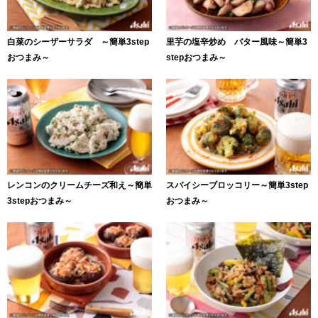
白菜のシーザーサラダ ～簡単3step
里芋の塩辛炒め バター風味～簡単3
おつまみ～
stepおつまみ～
レンコンのクリームチーズ和え～簡単
スパイシーブロッコリー～簡単3step
3stepおつまみ～
おつまみ～