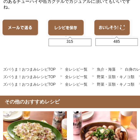
のあるチューハイや缶カクテルでカジュアルに頂いてもいいです
ね。
485
315
ズバうま！おつまみレシピTOP
全レシピ一覧
魚介・海藻
白身のレ
ズバうま！おつまみレシピTOP
全レシピ一覧
野菜・豆類・キノコ類
ズバうま！おつまみレシピTOP
全レシピ一覧
野菜・豆類・キノコ類
その他のおすすめレシピ