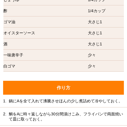
酢
1/4カップ
ゴマ油
大さじ1
オイスターソース
大さじ1
酒
大さじ1
一味唐辛子
少々
白ゴマ
少々
作り方
1.
鍋にAを全て入れて沸騰させほんの少し煮詰めて冷やしておく。
2.
鯛をAに時々返しながら30分間漬けこみ、フライパンで両面焼い
て皿に取っておく。