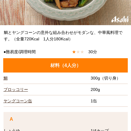
鯛とヤングコーンの意外な組み合わせがモダンな、中華風料理で
す。（全量720Kcal 1人分180Kcal）
●難易度/調理時間
★
★
★
30分
材料（
4人分
）
鯛
300g（切り身）
ブロッコリー
200g
ヤングコーン缶
1缶
A
しょうゆ
1/4カップ