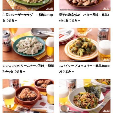
白菜のシーザーサラダ ～簡単3step
里芋の塩辛炒め バター風味～簡単3
おつまみ～
stepおつまみ～
レンコンのクリームチーズ和え～簡単
スパイシーブロッコリー～簡単3step
3stepおつまみ～
おつまみ～