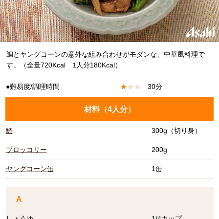
鯛とヤングコーンの意外な組み合わせがモダンな、中華風料理で
す。（全量720Kcal 1人分180Kcal）
●難易度/調理時間
★
★
★
30分
材料（
4人分
）
鯛
300g（切り身）
ブロッコリー
200g
ヤングコーン缶
1缶
A
しょうゆ
1/4カップ