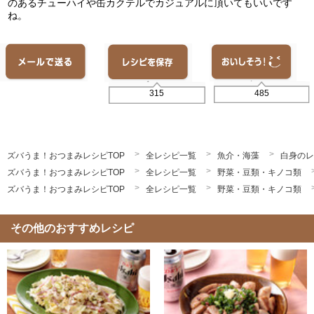
のあるチューハイや缶カクテルでカジュアルに頂いてもいいです
ね。
485
315
ズバうま！おつまみレシピTOP
全レシピ一覧
魚介・海藻
白身のレ
ズバうま！おつまみレシピTOP
全レシピ一覧
野菜・豆類・キノコ類
ズバうま！おつまみレシピTOP
全レシピ一覧
野菜・豆類・キノコ類
その他のおすすめレシピ