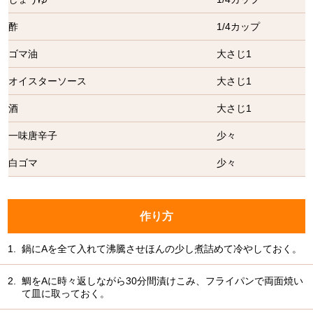
酢
1/4カップ
ゴマ油
大さじ1
オイスターソース
大さじ1
酒
大さじ1
一味唐辛子
少々
白ゴマ
少々
作り方
1.
鍋にAを全て入れて沸騰させほんの少し煮詰めて冷やしておく。
2.
鯛をAに時々返しながら30分間漬けこみ、フライパンで両面焼い
て皿に取っておく。