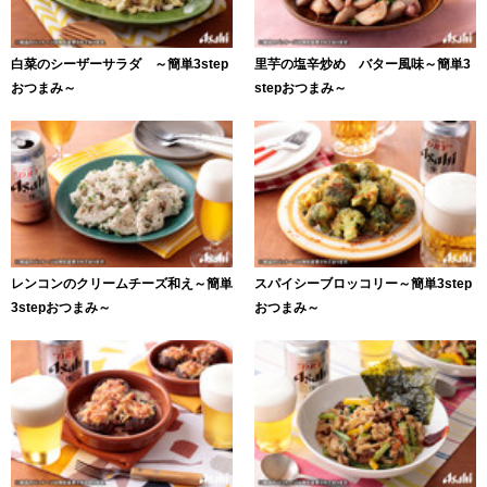
白菜のシーザーサラダ ～簡単3step
里芋の塩辛炒め バター風味～簡単3
おつまみ～
stepおつまみ～
レンコンのクリームチーズ和え～簡単
スパイシーブロッコリー～簡単3step
3stepおつまみ～
おつまみ～