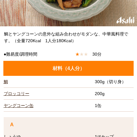
鯛とヤングコーンの意外な組み合わせがモダンな、中華風料理で
す。（全量720Kcal 1人分180Kcal）
●難易度/調理時間
★
★
★
30分
材料（
4人分
）
鯛
300g（切り身）
ブロッコリー
200g
ヤングコーン缶
1缶
A
しょうゆ
1/4カップ