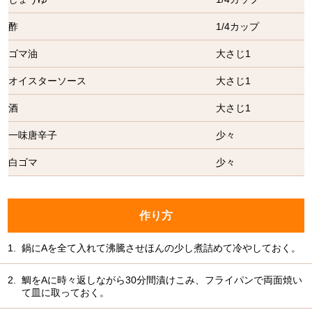
酢
1/4カップ
ゴマ油
大さじ1
オイスターソース
大さじ1
酒
大さじ1
一味唐辛子
少々
白ゴマ
少々
作り方
1.
鍋にAを全て入れて沸騰させほんの少し煮詰めて冷やしておく。
2.
鯛をAに時々返しながら30分間漬けこみ、フライパンで両面焼い
て皿に取っておく。