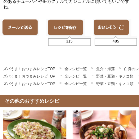
のあるチューハイや缶カクテルでカジュアルに頂いてもいいです
ね。
485
315
ズバうま！おつまみレシピTOP
全レシピ一覧
魚介・海藻
白身のレ
ズバうま！おつまみレシピTOP
全レシピ一覧
野菜・豆類・キノコ類
ズバうま！おつまみレシピTOP
全レシピ一覧
野菜・豆類・キノコ類
その他のおすすめレシピ