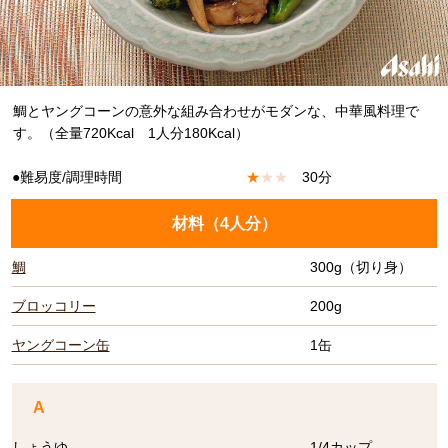
鯛とヤングコーンの意外な組み合わせがモダンな、中華風料理で
す。（全量720Kcal 1人分180Kcal）
●難易度/調理時間
★
★
★
30分
材料（
4人分
）
鯛
300g（切り身）
ブロッコリー
200g
ヤングコーン缶
1缶
A
しょうゆ
1/4カップ