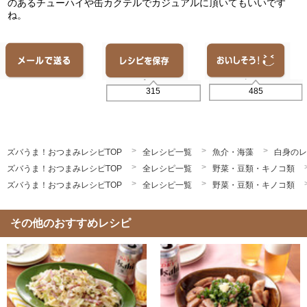
のあるチューハイや缶カクテルでカジュアルに頂いてもいいです
ね。
485
315
ズバうま！おつまみレシピTOP
全レシピ一覧
魚介・海藻
白身のレ
ズバうま！おつまみレシピTOP
全レシピ一覧
野菜・豆類・キノコ類
ズバうま！おつまみレシピTOP
全レシピ一覧
野菜・豆類・キノコ類
その他のおすすめレシピ