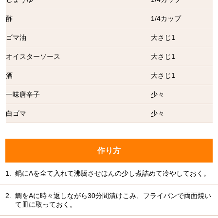
酢
1/4カップ
ゴマ油
大さじ1
オイスターソース
大さじ1
酒
大さじ1
一味唐辛子
少々
白ゴマ
少々
作り方
1.
鍋にAを全て入れて沸騰させほんの少し煮詰めて冷やしておく。
2.
鯛をAに時々返しながら30分間漬けこみ、フライパンで両面焼い
て皿に取っておく。