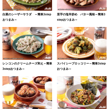
白菜のシーザーサラダ ～簡単3step
里芋の塩辛炒め バター風味～簡単3
おつまみ～
stepおつまみ～
レンコンのクリームチーズ和え～簡単
スパイシーブロッコリー～簡単3step
3stepおつまみ～
おつまみ～