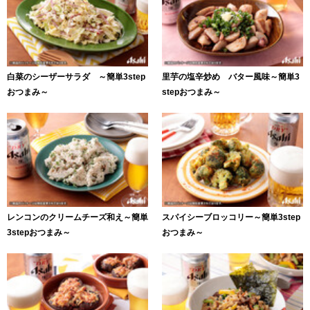
白菜のシーザーサラダ ～簡単3step
里芋の塩辛炒め バター風味～簡単3
おつまみ～
stepおつまみ～
レンコンのクリームチーズ和え～簡単
スパイシーブロッコリー～簡単3step
3stepおつまみ～
おつまみ～