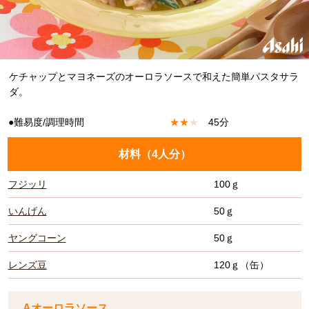
ケチャップとマヨネーズのオーロラソースで和えた簡単パスタサラ
ダ。
●難易度/調理時間
★
★
★
45分
材料（
4人分
）
フジッリ
100ｇ
いんげん
50ｇ
ヤングコーン
50ｇ
レンズ豆
120ｇ（缶）
Aオーロラソース