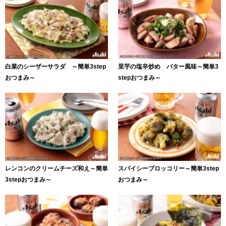
白菜のシーザーサラダ ～簡単3step
里芋の塩辛炒め バター風味～簡単3
おつまみ～
stepおつまみ～
レンコンのクリームチーズ和え～簡単
スパイシーブロッコリー～簡単3step
3stepおつまみ～
おつまみ～