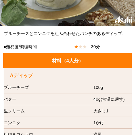
ブルーチーズとニンニクを組み合わせたパンチのあるディップ。
●難易度/調理時間
★
★
★
30分
材料（
4人分
）
Aディップ
ブルーチーズ
100g
バター
40g(常温に戻す)
生クリーム
大さじ1
ニンニク
1かけ
粗びきコショウ
適量