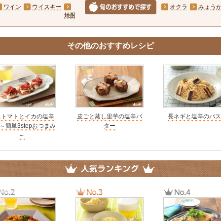
ワイン
ウイスキー
オクラ
みょう
焼酎
その他のおすすめレシピ
ニトマトとイカの塩辛
皮ごと蒸し里芋の塩辛バ
長ネギと塩辛のパス
～簡単3stepおつまみ
ター
～