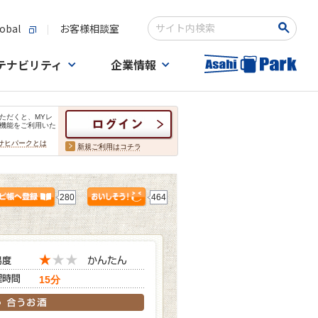
obal
お客様相談室
検索キーワード入力
テナビリティ
企業情報
ただくと、MYレ
機能をご利用いた
サヒパークとは
新規ご利用はコチラ
280
464
15分