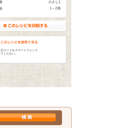
酒
小さじ1
油
1～2滴
次元コードをスマートフォンで
ってください。