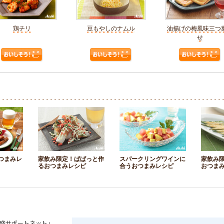
鶏チリ
豆もやしのナムル
油揚げの梅風味三つ
せ
つまみレ
家飲み限定！ぱぱっと作
スパークリングワインに
家飲み
るおつまみレシピ
合うおつまみレシピ
おつま
盛サポートネット」