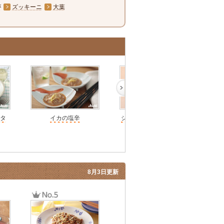
が
ズッキーニ
大葉
タ
イカの塩辛
ジャガバター イカの塩
辛のせ
8月3日更新