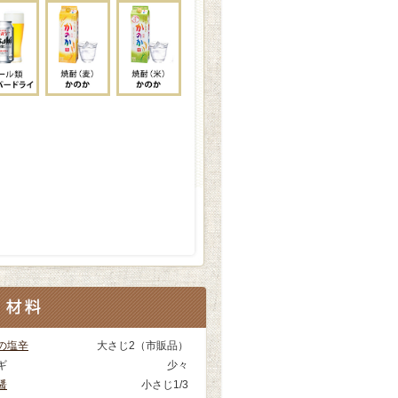
の塩辛
大さじ2（市販品）
ギ
少々
醤
小さじ1/3