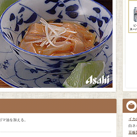
イカ
ゴマ油を加える。
白ネ
豆板