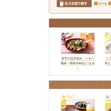
ビール
里芋の塩辛炒め バター
ミ
風味～簡単3stepおつまみ
和え
～