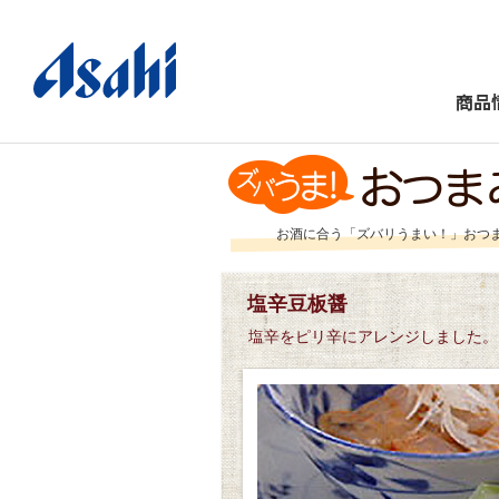
商品
お酒に合う「ズバリうまい！」おつ
塩辛豆板醤
塩辛をピリ辛にアレンジしました。