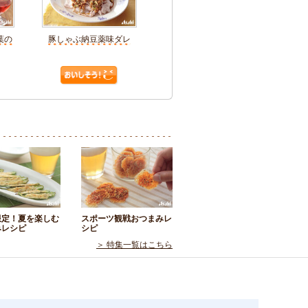
葉の
豚しゃぶ納豆薬味ダレ
限定！夏を楽しむ
スポーツ観戦おつまみレ
みレシピ
シピ
＞ 特集一覧はこちら