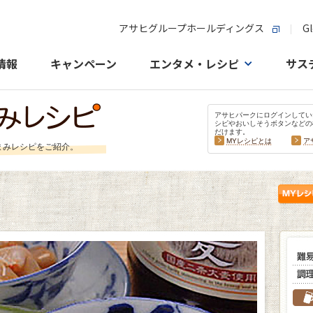
アサヒグループホールディングス
Gl
情報
キャンペーン
エンタメ・レシピ
サス
アサヒパークにログインしてい
シピやおいしそうボタンなどの
だけます。
MYレシピとは
ア
まみレシピをご紹介。