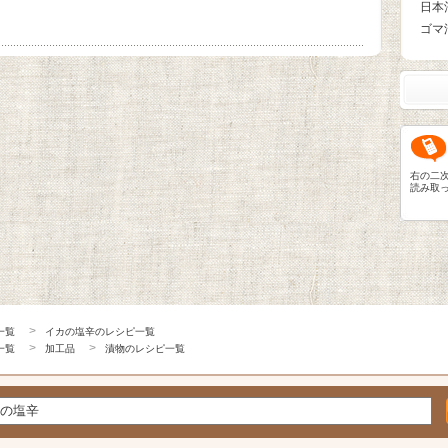
。
日本
ゴマ
右の二
読み取
一覧
イカの塩辛のレシピ一覧
一覧
加工品
漬物のレシピ一覧