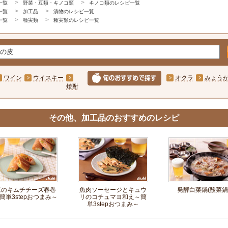
一覧
野菜・豆類・キノコ類
キノコ類のレシピ一覧
一覧
加工品
漬物のレシピ一覧
一覧
種実類
種実類のレシピ一覧
ワイン
ウイスキー
オクラ
みょう
焼酎
その他、加工品のおすすめのレシピ
豆のキムチチーズ春巻
魚肉ソーセージとキュウ
発酵白菜鍋(酸菜鍋
簡単3stepおつまみ～
リのコチュマヨ和え～簡
単3stepおつまみ～