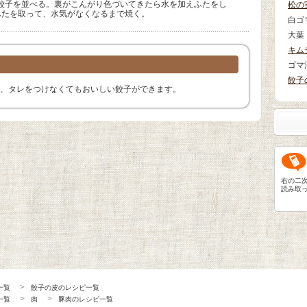
餃子を並べる。裏がこんがり色づいてきたら水を加えふたをし
松の
ふたを取って、水気がなくなるまで焼く。
白ゴ
大葉
キム
ゴマ
餃子
、タレをつけなくてもおいしい餃子ができます。
右の二
読み取
一覧
餃子の皮のレシピ一覧
一覧
肉
豚肉のレシピ一覧