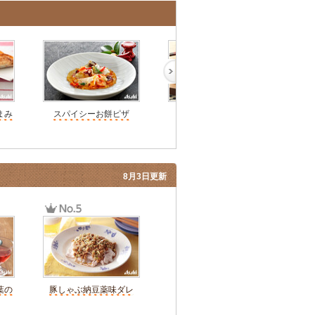
まみ
スパイシーお餅ピザ
満月ピザ
8月3日更新
葉の
豚しゃぶ納豆薬味ダレ