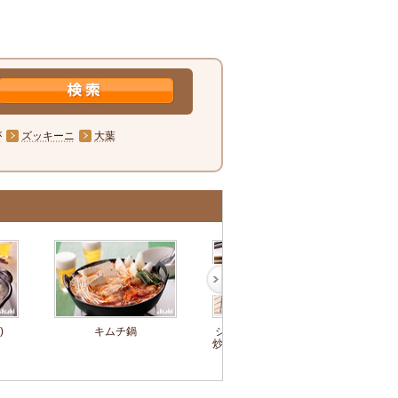
が
ズッキーニ
大葉
)
キムチ鍋
ジャガイモとザーサイの
もや
炒め物～簡単3stepおつま
和え～
み～