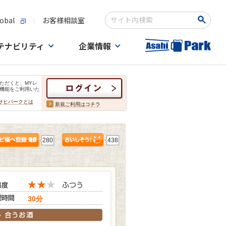
obal
お客様相談室
検索キーワード入力
テナビリティ
企業情報
ただくと、MYレ
機能をご利用いた
サヒパークとは
新規ご利用はコチラ
280
438
30分