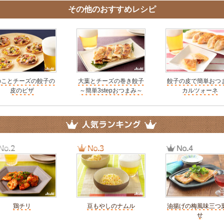
その他のおすすめレシピ
のことチーズの餃子の
大葉とチーズの巻き餃子
餃子の皮で簡単おつ
皮のピザ
～簡単3stepおつまみ～
カルツォーネ
鶏チリ
豆もやしのナムル
油揚げの梅風味三つ
せ