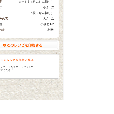
実
大さじ1（粗みじん切り）
マ
小さじ2
5枚（せん切り）
チの素
大さじ1
油
小さじ1/2
の皮
24枚
次元コードをスマートフォンで
ってください。