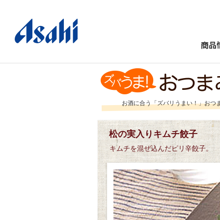
商品
お酒に合う「ズバリうまい！」おつ
松の実入りキムチ餃子
キムチを混ぜ込んだピリ辛餃子。