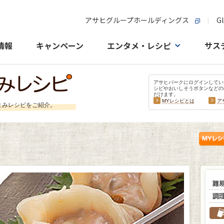
アサヒグループホールディングス
Gl
情報
キャンペーン
エンタメ・レシピ
サス
アサヒパークにログインしてい
シピやおいしそうボタンなどの
だけます。
MYレシピとは
ア
まみレシピをご紹介。