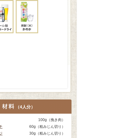
（
4人分
）
100g（挽き肉）
チ
60g（粗みじん切り）
ジ
30g（粗みじん切り）