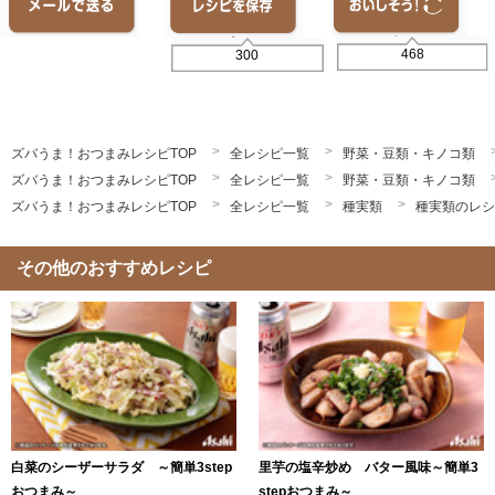
468
300
ズバうま！おつまみレシピTOP
全レシピ一覧
野菜・豆類・キノコ類
ズバうま！おつまみレシピTOP
全レシピ一覧
野菜・豆類・キノコ類
ズバうま！おつまみレシピTOP
全レシピ一覧
種実類
種実類のレシ
その他のおすすめレシピ
白菜のシーザーサラダ ～簡単3step
里芋の塩辛炒め バター風味～簡単3
おつまみ～
stepおつまみ～