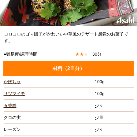
コロコロのゴマ団子がかわいい中華風のデザート感覚のお菓子で
す。
●難易度/調理時間
★
★
★
30分
材料（
2皿分
）
かぼちゃ
100g
サツマイモ
100g
五香粉
少々
クコの実
少量
レーズン
少々