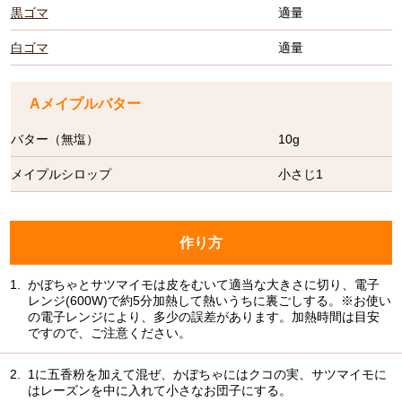
黒ゴマ
適量
白ゴマ
適量
Aメイプルバター
バター（無塩）
10g
メイプルシロップ
小さじ1
作り方
1.
かぼちゃとサツマイモは皮をむいて適当な大きさに切り、電子
レンジ(600W)で約5分加熱して熱いうちに裏ごしする。※お使い
の電子レンジにより、多少の誤差があります。加熱時間は目安
ですので、ご注意ください。
2.
1に五香粉を加えて混ぜ、かぼちゃにはクコの実、サツマイモに
はレーズンを中に入れて小さなお団子にする。