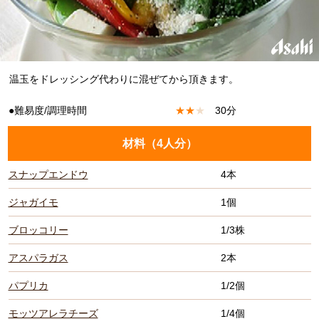
温玉をドレッシング代わりに混ぜてから頂きます。
●難易度/調理時間
★
★
★
30分
材料（
4人分
）
スナップエンドウ
4本
ジャガイモ
1個
ブロッコリー
1/3株
アスパラガス
2本
パプリカ
1/2個
モッツアレラチーズ
1/4個