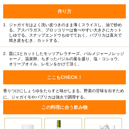
作り方
1.
ジャガイモはよく洗い皮つきのまま薄くスライスし、油で炒め
る。アスパラガス、ブロッコリーは食べやすい大きさにカット
しゆでる。スナップエンドウもゆでておく。パプリカは直火で
焼き皮をむき、カットする。
2.
皿に1とカットしたモッツアレラチーズ、パルメジャーノレッジ
ャーノ、温泉卵、ちぎったバジルの葉を盛り、塩・コショウ、
オリーブオイル、レモンをかけて頂く。
ここもCHECK！
香りつけにしょうゆをたらすと味がしまる。野菜の甘味を出すため
に、ジャガイモやパプリカは強火で調理する。
この料理に合う飲み物