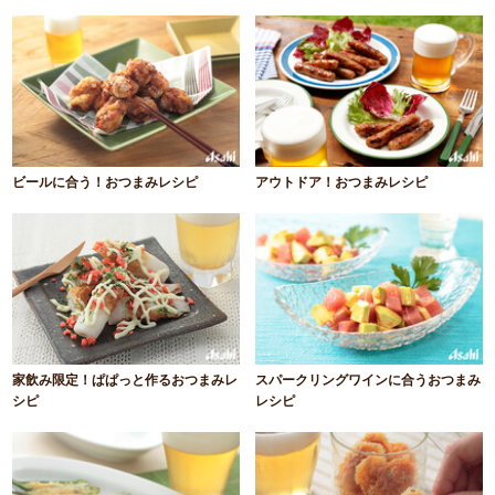
ビールに合う！おつまみレシピ
アウトドア！おつまみレシピ
家飲み限定！ぱぱっと作るおつまみレ
スパークリングワインに合うおつまみ
シピ
レシピ