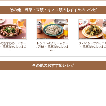
その他、野菜・豆類・キノコ類のおすすめのレシピ
芋の塩辛炒め バター
レンコンのクリームチー
スパイシーブロッコ
～簡単3stepおつまみ
ズ和え～簡単3stepおつま
～簡単3stepおつま
～
み～
その他のおすすめレシピ