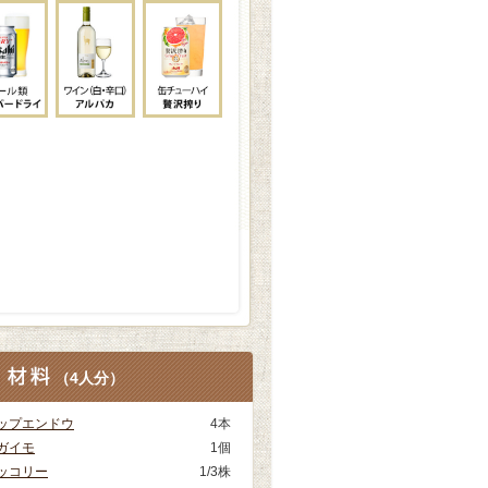
（
4人分
）
ップエンドウ
4本
ガイモ
1個
ッコリー
1/3株