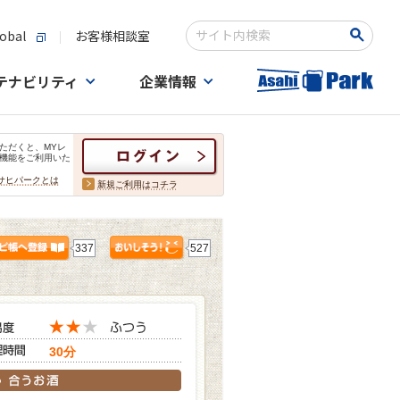
obal
お客様相談室
検索キーワード入力
テナビリティ
企業情報
ただくと、MYレ
機能をご利用いた
サヒパークとは
新規ご利用はコチラ
337
527
30分