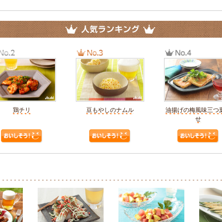
鶏チリ
豆もやしのナムル
油揚げの梅風味三つ
せ