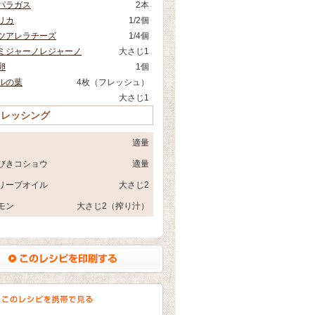
パラガス
2本
リカ
1/2個
ツアレラチーズ
1/4個
ミジャーノレジャーノ
大さじ1
卵
1個
ルの葉
4枚（フレッシュ）
大さじ1
ドレッシング
適量
びきコショウ
適量
リーブオイル
大さじ2
モン
大さじ2（搾り汁）