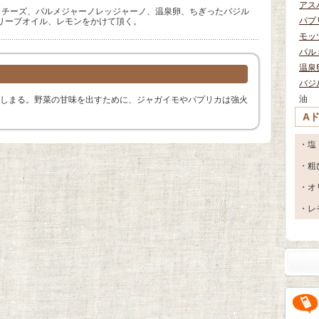
アス
ラチーズ、パルメジャーノレッジャーノ、温泉卵、ちぎったバジル
パプ
リーブオイル、レモンをかけて頂く。
モッ
パル
温泉
バジ
油
しまる。野菜の甘味を出すために、ジャガイモやパプリカは強火
A
・塩
・粗
・オ
・レ