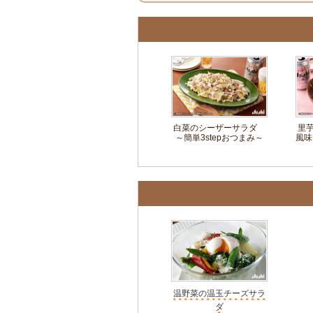
白菜のシーザーサラダ
里
～簡単3stepおつまみ～
風味
温野菜の温玉チーズサラ
ダ