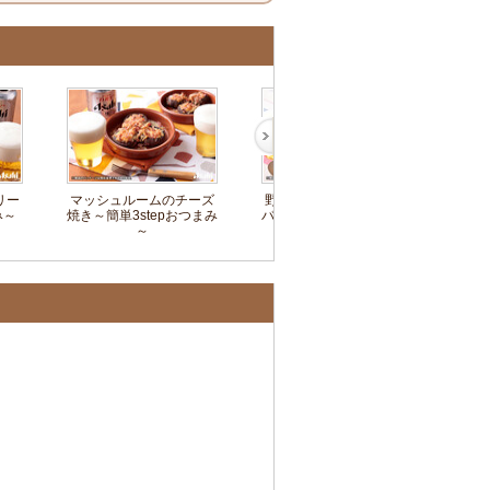
リー
マッシュルームのチーズ
野菜たっぷり焼肉ビビン
キュ
み～
焼き～簡単3stepおつまみ
バチャーハン～簡単3step
単
～
おつまみ～