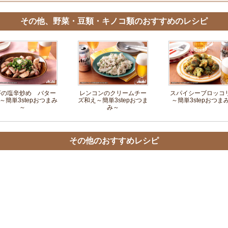
その他、野菜・豆類・キノコ類のおすすめのレシピ
芋の塩辛炒め バター
レンコンのクリームチー
スパイシーブロッコ
～簡単3stepおつまみ
ズ和え～簡単3stepおつま
～簡単3stepおつま
～
み～
その他のおすすめレシピ