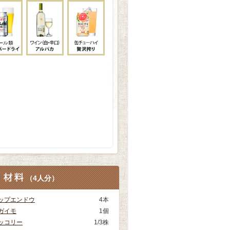
（
4人分
）
ップエンドウ
4本
ガイモ
1個
ッコリー
1/3株