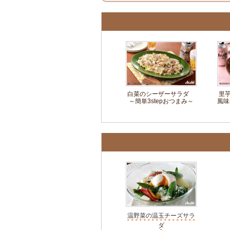
白菜のシーザーサラダ
里
～簡単3stepおつまみ～
風味
温野菜の温玉チーズサラ
ダ