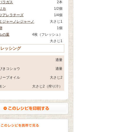
パラガス
2本
リカ
1/2個
ツアレラチーズ
1/4個
ミジャーノレジャーノ
大さじ1
卵
1個
ルの葉
4枚（フレッシュ）
大さじ1
ドレッシング
適量
びきコショウ
適量
リーブオイル
大さじ2
モン
大さじ2（搾り汁）