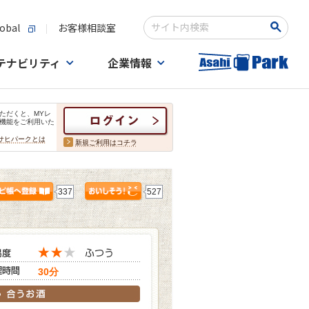
obal
お客様相談室
検索キーワード入力
テナビリティ
企業情報
ただくと、MYレ
機能をご利用いた
サヒパークとは
新規ご利用はコチラ
337
527
30分