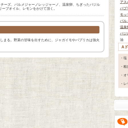
アス
ラチーズ、パルメジャーノレッジャーノ、温泉卵、ちぎったバジル
パプ
リーブオイル、レモンをかけて頂く。
モッ
パル
温泉
バジ
油
しまる。野菜の甘味を出すために、ジャガイモやパプリカは強火
A
・塩
・粗
・オ
・レ