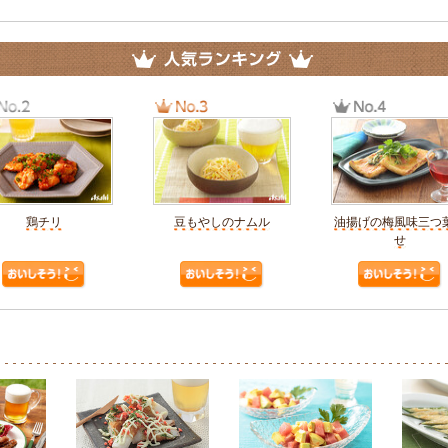
鶏チリ
豆もやしのナムル
油揚げの梅風味三つ
せ