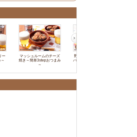
リー
マッシュルームのチーズ
野菜たっぷり焼肉ビビン
キュ
み～
焼き～簡単3stepおつまみ
バチャーハン～簡単3step
単
～
おつまみ～