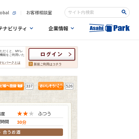
obal
お客様相談室
検索キーワード入力
テナビリティ
企業情報
ただくと、MYレ
機能をご利用いた
サヒパークとは
新規ご利用はコチラ
337
526
30分