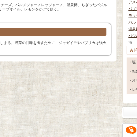
アス
ラチーズ、パルメジャーノレッジャーノ、温泉卵、ちぎったバジル
パプ
リーブオイル、レモンをかけて頂く。
モッ
パル
温泉
バジ
油
しまる。野菜の甘味を出すために、ジャガイモやパプリカは強火
A
・塩
・粗
・オ
・レ