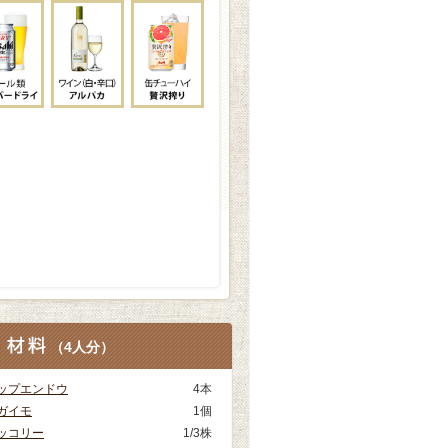
（
4人分
）
ップエンドウ
4本
ガイモ
1個
ッコリー
1/3株