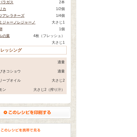
パラガス
2本
リカ
1/2個
ツアレラチーズ
1/4個
ミジャーノレジャーノ
大さじ1
卵
1個
ルの葉
4枚（フレッシュ）
大さじ1
ドレッシング
適量
びきコショウ
適量
リーブオイル
大さじ2
モン
大さじ2（搾り汁）