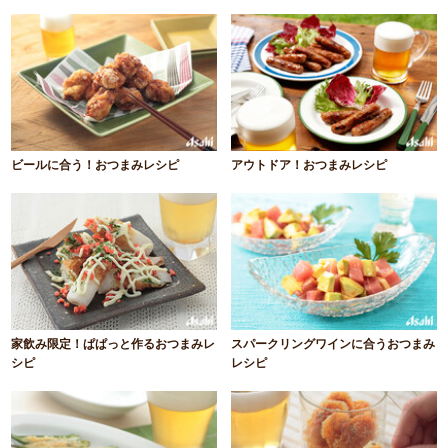
ビールに合う！おつまみレシピ
アウトドア！おつまみレシピ
家飲み限定！ぱぱっと作るおつまみレ
スパークリングワインに合うおつまみ
シピ
レシピ