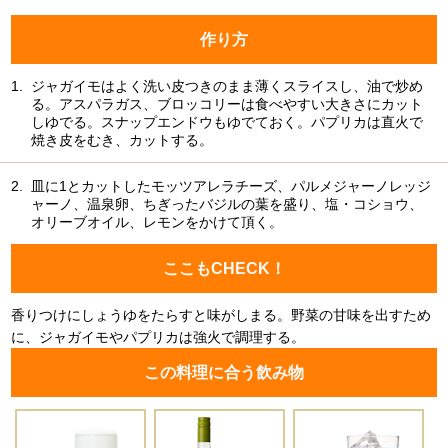
作り方
1.
ジャガイモはよく洗い皮つきのまま薄くスライスし、油で炒め
る。アスパラガス、ブロッコリーは食べやすい大きさにカット
しゆでる。スナップエンドウもゆでておく。パプリカは直火で
焼き皮をむき、カットする。
2.
皿に1とカットしたモッツアレラチーズ、パルメジャーノレッジ
ャーノ、温泉卵、ちぎったバジルの葉を盛り、塩・コショウ、
オリーブオイル、レモンをかけて頂く。
ここもCHECK！
香りつけにしょうゆをたらすと味がしまる。野菜の甘味を出すため
に、ジャガイモやパプリカは強火で調理する。
この料理に合う飲み物