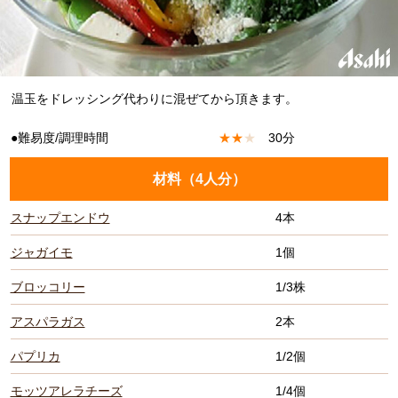
温玉をドレッシング代わりに混ぜてから頂きます。
●難易度/調理時間
★
★
★
30分
材料（
4人分
）
スナップエンドウ
4本
ジャガイモ
1個
ブロッコリー
1/3株
アスパラガス
2本
パプリカ
1/2個
モッツアレラチーズ
1/4個