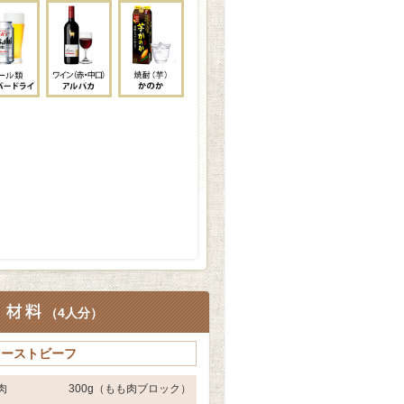
（
4人分
）
ローストビーフ
肉
300g（もも肉ブロック）