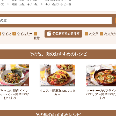
一覧
野菜・豆類・キノコ類
キノコ類のレシピ一覧
ワイン
ウイスキー
オクラ
みょう
焼酎
その他、肉のおすすめのレシピ
菜たっぷり焼肉ビビン
タコス～簡単3stepおつま
ソーセージのフライ
ャーハン～簡単3step
み～
パエリア～簡単3ste
おつまみ～
まみ～
その他のおすすめレシピ