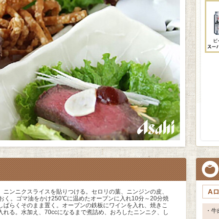
A
、ニンニクスライスを貼りつける。セロリの葉、ニンジンの皮、
おく。ゴマ油をかけ250℃に温めたオーブンに入れ10分～20分焼
しばらくそのまま置く。オーブンの鉄板にワインを入れ、焼きこ
・牛
れる。水加え、70ccになるまで煮詰め、おろしたニンニク、し