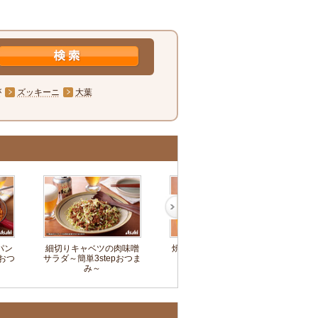
が
ズッキーニ
大葉
パン
細切りキャベツの肉味噌
焼き豆腐の肉のっけ～簡
鶏さ
pおつ
サラダ～簡単3stepおつま
単3stepおつまみ～
の中華
み～