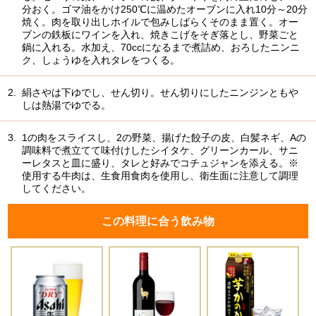
分おく。ゴマ油をかけ250℃に温めたオーブンに入れ10分～20分
焼く。肉を取り出しホイルで包みしばらくそのまま置く。オー
ブンの鉄板にワインを入れ、焼きこげをそぎ落とし、野菜ごと
鍋に入れる。水加え、70ccになるまで煮詰め、おろしたニンニ
ク、しょうゆを入れタレをつくる。
2.
絹さやは下ゆでし、せん切り。せん切りにしたニンジンともや
しは熱湯でゆでる。
3.
1の肉をスライスし、2の野菜、揚げた餃子の皮、白髪ネギ、Aの
調味料で煮立てて味付けしたシイタケ、グリーンカール、サニ
ーレタスと皿に盛り、タレと好みでコチュジャンを添える。※
使用する牛肉は、生食用食肉を使用し、衛生面に注意して調理
してください。
この料理に合う飲み物