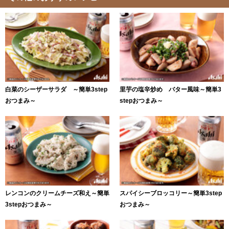
白菜のシーザーサラダ ～簡単3step
里芋の塩辛炒め バター風味～簡単3
おつまみ～
stepおつまみ～
レンコンのクリームチーズ和え～簡単
スパイシーブロッコリー～簡単3step
3stepおつまみ～
おつまみ～