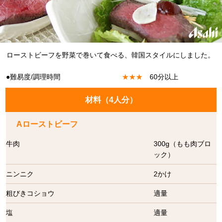
ローストビーフを野菜で巻いて食べる、韓国スタイルにしました。
●難易度/調理時間
★
★
★
60分以上
材料（
4人分
）
Aローストビーフ
牛肉
300g（もも肉ブロ
ック）
ニンニク
2かけ
粗びきコショウ
適量
塩
適量