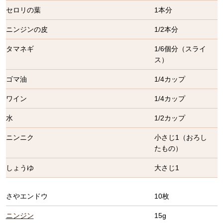
セロリの葉
1本分
ニンジンの皮
1/2本分
タマネギ
1/6個分（スライ
ス）
ゴマ油
1/4カップ
ワイン
1/4カップ
水
1/2カップ
ニンニク
小さじ1（おろし
たもの）
しょうゆ
大さじ1
さやエンドウ
10枚
ニンジン
15g