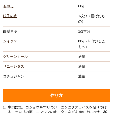
もやし
60g
餃子の皮
1枚分（揚げたも
の）
白髪ネギ
1/2本分
シイタケ
80g（味付けした
もの）
グリーンカール
適量
サニーレタス
適量
コチュジャン
適量
作り方
1.
牛肉に塩、コショウをすりつけ、ニンニクスライスを貼りつけ
る。セロリの葉、ニンジンの皮、タマネギを肉の上にのせ、30