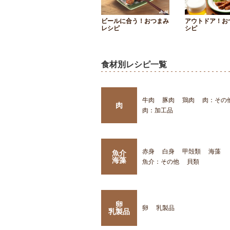
ビールに合う！おつまみ
アウトドア！お
レシピ
シピ
食材別レシピ一覧
牛肉
豚肉
鶏肉
肉：その
肉
肉：加工品
赤身
白身
甲殻類
海藻
魚介
海藻
魚介：その他
貝類
卵
卵
乳製品
乳製品