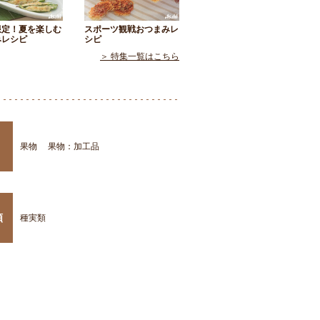
限定！夏を楽しむ
スポーツ観戦おつまみレ
みレシピ
シピ
＞ 特集一覧はこちら
果物
果物：加工品
類
種実類