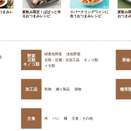
つまみレ
家飲み限定！ぱぱっと作
スパークリングワインに
家飲み
るおつまみレシピ
合うおつまみレシピ
おつま
緑黄色野菜
淡色野菜
野菜
他
豆類
果物
豆類・豆腐・豆加工品
キノコ類
キノコ類
イモ類
加工品
種実
乾物
練り製品
漬物
主食
米
パン
麺
主食：その他