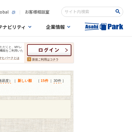
obal
お客様相談室
検索キーワード入力
テナビリティ
企業情報
ただくと、MYレ
機能をご利用いた
サヒパークとは
新規ご利用はコチラ
難易度）
｜
新しい順
［
15件
｜
30件
］