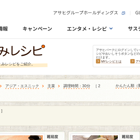
アサヒグループホールディングス
Gl
情報
キャンペーン
エンタメ・レシピ
サス
アサヒパークにログインしてい
シピやおいしそうボタンなどの
だけます。
MYレシピとは
ア
まみレシピをご紹介。
かんたん順（
アジア・エスニック
主菜
調理時間：30分
［ 2
]