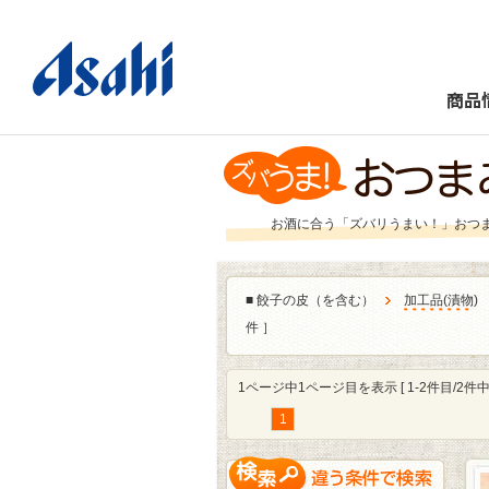
商品
お酒に合う「ズバリうまい！」おつ
■
餃子の皮（を含む）
加工品
(
漬物
)
件 ］
1ページ中1ページ目を表示 [ 1-2件目/2件中 
1