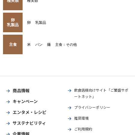
種実類
種実類
卵
卵
乳製品
乳製品
主食
米
パン
麺
主食：その他
商品情報
飲食店様向けサイト「ご繁盛サポ
ートネット」
キャンペーン
プライバシーポリシー
エンタメ・レシピ
推奨環境
サステナビリティ
ご利用規約
企業情報