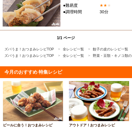
●難易度
★
★
★
●調理時間
30分
1/1 ページ
ズバうま！おつまみレシピTOP
全レシピ一覧
餃子の皮のレシピ一覧
ズバうま！おつまみレシピTOP
全レシピ一覧
野菜・豆類・キノコ類の
今月のおすすめ 特集レシピ
ビールに合う！おつまみレシピ
アウトドア！おつまみレシピ