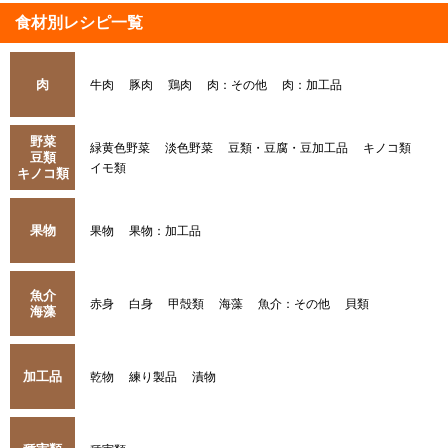
食材別レシピ一覧
肉
牛肉
豚肉
鶏肉
肉：その他
肉：加工品
野菜
緑黄色野菜
淡色野菜
豆類・豆腐・豆加工品
キノコ類
豆類
イモ類
キノコ類
果物
果物
果物：加工品
魚介
赤身
白身
甲殻類
海藻
魚介：その他
貝類
海藻
加工品
乾物
練り製品
漬物