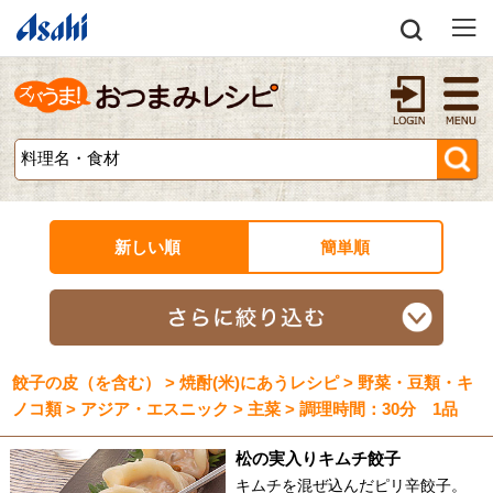
新しい順
簡単順
餃子の皮（を含む） > 焼酎(米)にあうレシピ > 野菜・豆類・キ
ノコ類 > アジア・エスニック > 主菜 > 調理時間：30分 1品
松の実入りキムチ餃子
キムチを混ぜ込んだピリ辛餃子。