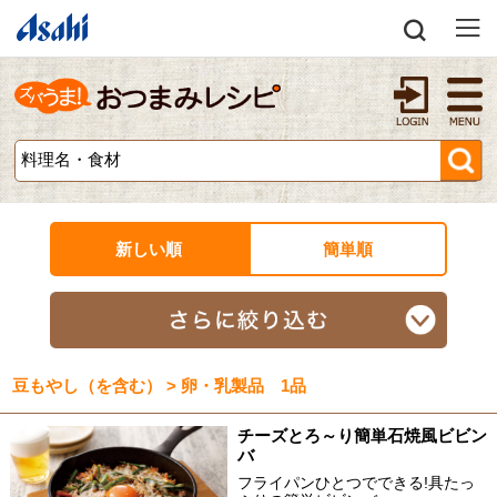
新しい順
簡単順
豆もやし（を含む） > 卵・乳製品 1品
チーズとろ～り簡単石焼風ビビン
バ
フライパンひとつでできる!具たっ