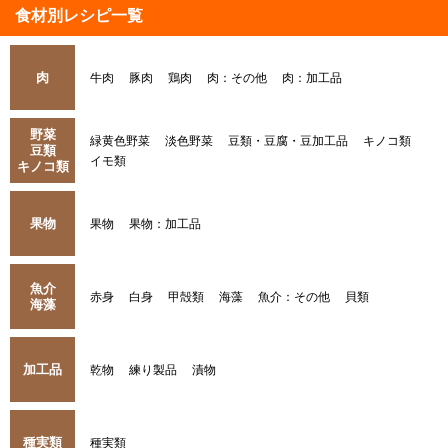
食材別レシピ一覧
肉
牛肉
豚肉
鶏肉
肉：その他
肉：加工品
野菜
緑黄色野菜
淡色野菜
豆類・豆腐・豆加工品
キノコ類
豆類
イモ類
キノコ類
果物
果物
果物：加工品
魚介
赤身
白身
甲殻類
海藻
魚介：その他
貝類
海藻
加工品
乾物
練り製品
漬物
種実類
種実類