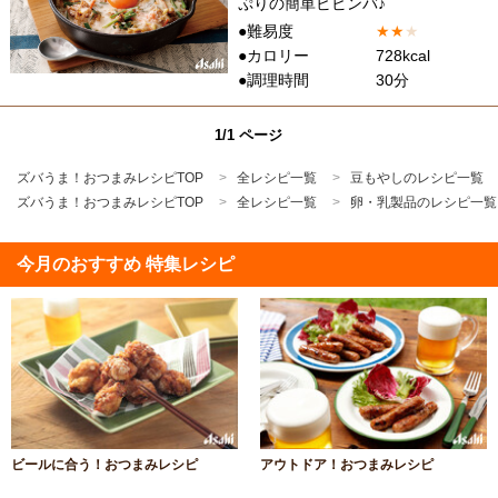
ぷりの簡単ビビンバ♪
●難易度
★
★
★
●カロリー
728kcal
●調理時間
30分
1/1 ページ
ズバうま！おつまみレシピTOP
全レシピ一覧
豆もやしのレシピ一覧
ズバうま！おつまみレシピTOP
全レシピ一覧
卵・乳製品のレシピ一覧
今月のおすすめ 特集レシピ
ビールに合う！おつまみレシピ
アウトドア！おつまみレシピ