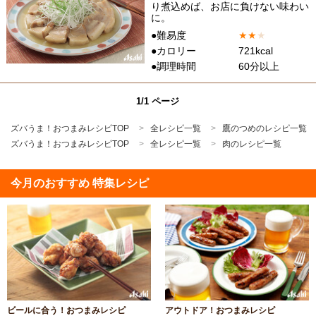
り煮込めば、お店に負けない味わい
に。
●難易度
★
★
★
●カロリー
721kcal
●調理時間
60分以上
1/1 ページ
ズバうま！おつまみレシピTOP
全レシピ一覧
鷹のつめのレシピ一覧
ズバうま！おつまみレシピTOP
全レシピ一覧
肉のレシピ一覧
今月のおすすめ 特集レシピ
ビールに合う！おつまみレシピ
アウトドア！おつまみレシピ