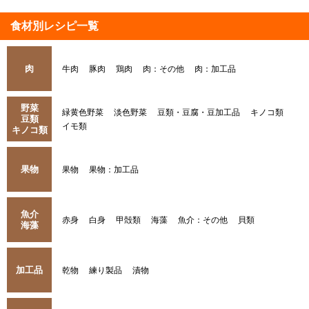
食材別レシピ一覧
肉
牛肉
豚肉
鶏肉
肉：その他
肉：加工品
野菜
緑黄色野菜
淡色野菜
豆類・豆腐・豆加工品
キノコ類
豆類
イモ類
キノコ類
果物
果物
果物：加工品
魚介
赤身
白身
甲殻類
海藻
魚介：その他
貝類
海藻
加工品
乾物
練り製品
漬物