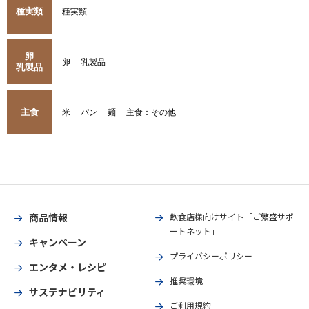
種実類
種実類
卵
卵
乳製品
乳製品
主食
米
パン
麺
主食：その他
商品情報
飲食店様向けサイト「ご繁盛サポ
ートネット」
キャンペーン
プライバシーポリシー
エンタメ・レシピ
推奨環境
サステナビリティ
ご利用規約