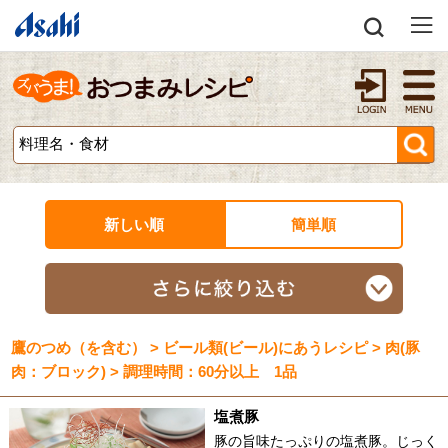
新しい順
簡単順
鷹のつめ（を含む） > ビール類(ビール)にあうレシピ > 肉(豚
肉：ブロック) > 調理時間：60分以上 1品
塩煮豚
豚の旨味たっぷりの塩煮豚。じっく