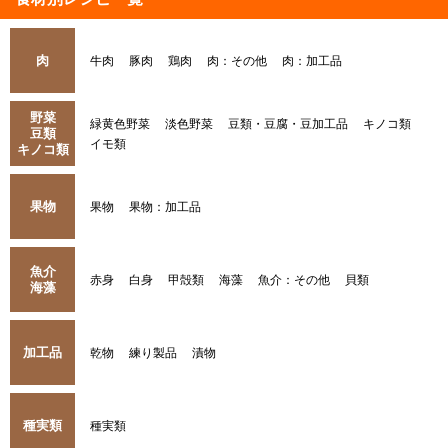
肉
牛肉
豚肉
鶏肉
肉：その他
肉：加工品
野菜
緑黄色野菜
淡色野菜
豆類・豆腐・豆加工品
キノコ類
豆類
イモ類
キノコ類
果物
果物
果物：加工品
魚介
赤身
白身
甲殻類
海藻
魚介：その他
貝類
海藻
加工品
乾物
練り製品
漬物
種実類
種実類