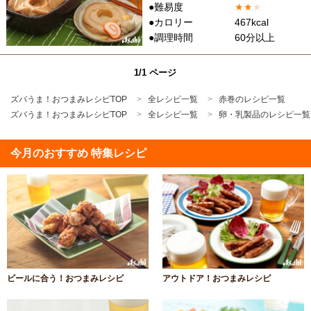
●難易度
★
★
★
●カロリー
467kcal
●調理時間
60分以上
1/1 ページ
ズバうま！おつまみレシピTOP
全レシピ一覧
赤巻のレシピ一覧
ズバうま！おつまみレシピTOP
全レシピ一覧
卵・乳製品のレシピ一覧
今月のおすすめ 特集レシピ
ビールに合う！おつまみレシピ
アウトドア！おつまみレシピ