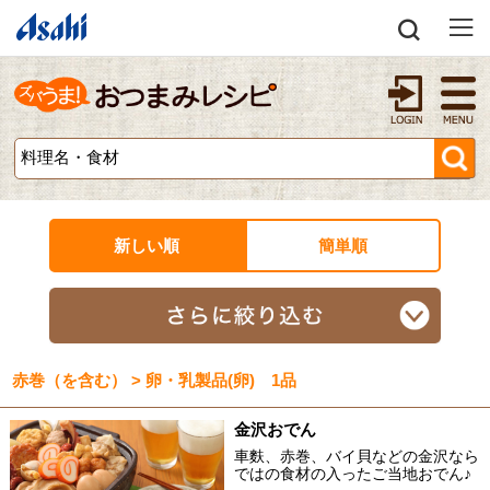
新しい順
簡単順
赤巻（を含む） > 卵・乳製品(卵) 1品
金沢おでん
車麩、赤巻、バイ貝などの金沢なら
ではの食材の入ったご当地おでん♪