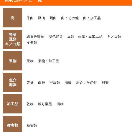
肉
牛肉
豚肉
鶏肉
肉：その他
肉：加工品
野菜
緑黄色野菜
淡色野菜
豆類・豆腐・豆加工品
キノコ類
豆類
イモ類
キノコ類
果物
果物
果物：加工品
魚介
赤身
白身
甲殻類
海藻
魚介：その他
貝類
海藻
加工品
乾物
練り製品
漬物
種実類
種実類