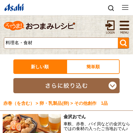
新しい順
簡単順
赤巻（を含む） > 卵・乳製品(卵) > その他創作 1品
金沢おでん
車麩、赤巻、バイ貝などの金沢なら
ではの食材の入ったご当地おでん♪