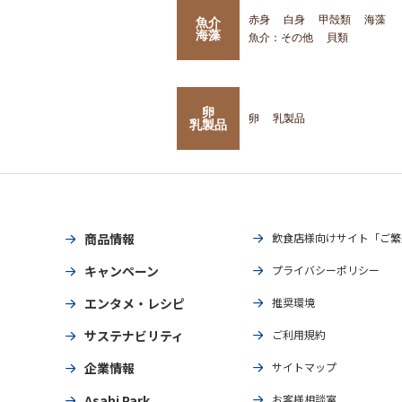
赤身
白身
甲殻類
海藻
魚介
海藻
魚介：その他
貝類
卵
卵
乳製品
乳製品
商品情報
飲食店様向けサイト「ご繁
キャンペーン
プライバシーポリシー
エンタメ・レシピ
推奨環境
サステナビリティ
ご利用規約
企業情報
サイトマップ
Asahi Park
お客様相談室