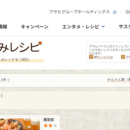
アサヒグループホールディングス
Gl
情報
キャンペーン
エンタメ・レシピ
サス
アサヒパークにログインしてい
シピやおいしそうボタンなどの
だけます。
MYレシピとは
ア
まみレシピをご紹介。
かんたん順（
 1件 ］
]