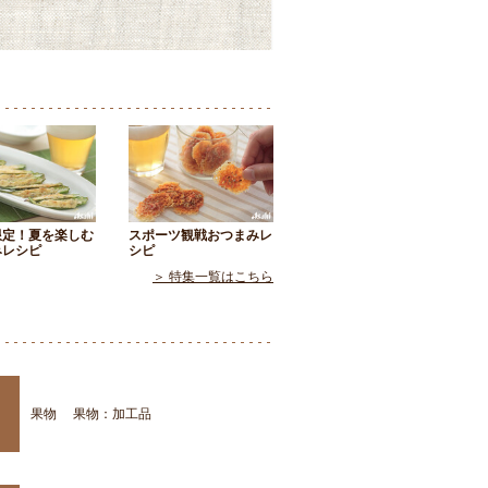
限定！夏を楽しむ
スポーツ観戦おつまみレ
みレシピ
シピ
＞ 特集一覧はこちら
果物
果物：加工品