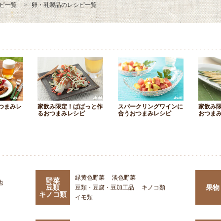
ピ一覧
卵・乳製品のレシピ一覧
つまみレ
家飲み限定！ぱぱっと作
スパークリングワインに
家飲み
るおつまみレシピ
合うおつまみレシピ
おつま
緑黄色野菜
淡色野菜
野菜
他
豆類
果物
豆類・豆腐・豆加工品
キノコ類
キノコ類
イモ類