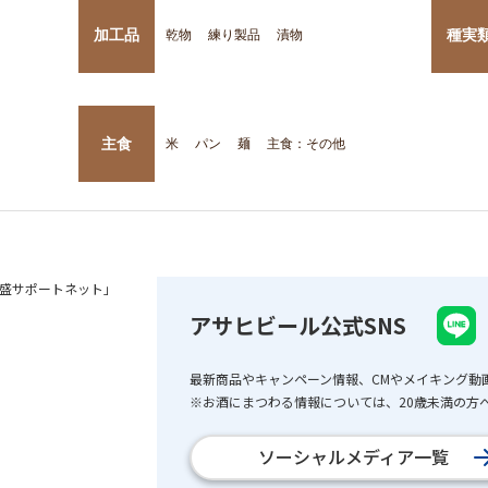
加工品
種実
乾物
練り製品
漬物
主食
米
パン
麺
主食：その他
盛サポートネット」
アサヒビール公式SNS
最新商品やキャンペーン情報、CMやメイキング動
※お酒にまつわる情報については、20歳未満の方へ
ソーシャルメディア一覧