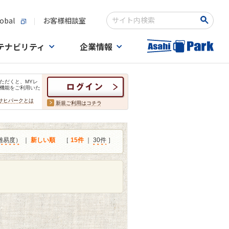
obal
お客様相談室
検索キーワード入力
テナビリティ
企業情報
ただくと、MYレ
機能をご利用いた
サヒパークとは
新規ご利用はコチラ
難易度）
｜
新しい順
［
15件
｜
30件
］