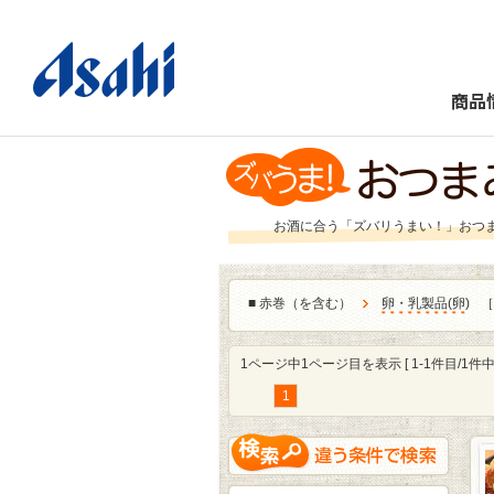
商品
お酒に合う「ズバリうまい！」おつ
■
赤巻（を含む）
卵・乳製品
(
卵
)
［
1ページ中1ページ目を表示 [ 1-1件目/1件中 
1