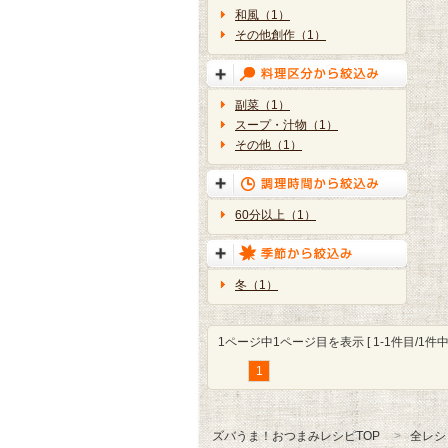
和風（1）
その他創作（1）
副菜（1）
スープ・汁物（1）
その他（1）
60分以上（1）
冬（1）
1ページ中1ページ目を表示 [ 1-1件目/1件中 
1
ズバうま！おつまみレシピTOP
全レシ