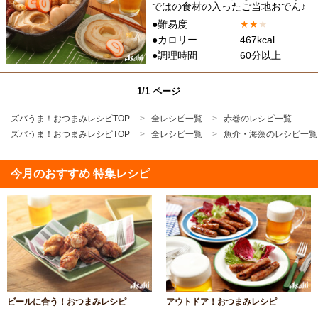
ではの食材の入ったご当地おでん♪
●難易度
★
★
★
●カロリー
467kcal
●調理時間
60分以上
1/1 ページ
ズバうま！おつまみレシピTOP
全レシピ一覧
赤巻のレシピ一覧
ズバうま！おつまみレシピTOP
全レシピ一覧
魚介・海藻のレシピ一覧
今月のおすすめ 特集レシピ
ビールに合う！おつまみレシピ
アウトドア！おつまみレシピ