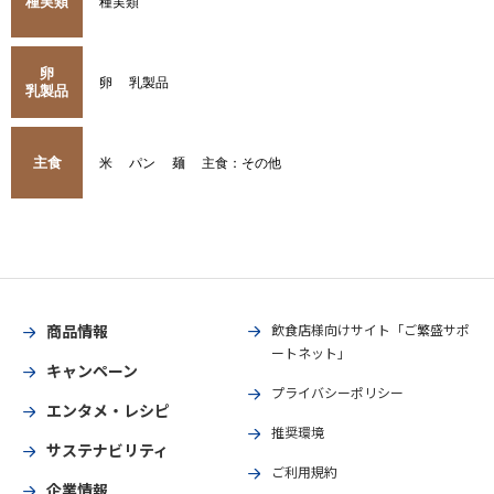
種実類
種実類
卵
卵
乳製品
乳製品
主食
米
パン
麺
主食：その他
商品情報
飲食店様向けサイト「ご繁盛サポ
ートネット」
キャンペーン
プライバシーポリシー
エンタメ・レシピ
推奨環境
サステナビリティ
ご利用規約
企業情報