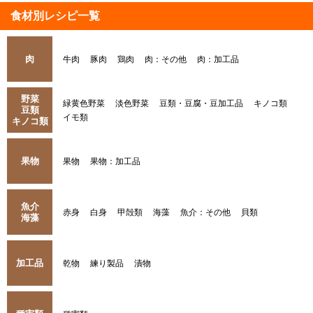
食材別レシピ一覧
肉
牛肉
豚肉
鶏肉
肉：その他
肉：加工品
野菜
緑黄色野菜
淡色野菜
豆類・豆腐・豆加工品
キノコ類
豆類
イモ類
キノコ類
果物
果物
果物：加工品
魚介
赤身
白身
甲殻類
海藻
魚介：その他
貝類
海藻
加工品
乾物
練り製品
漬物