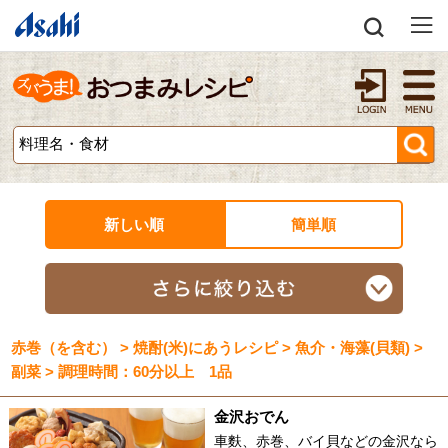
新しい順
簡単順
赤巻（を含む） > 焼酎(米)にあうレシピ > 魚介・海藻(貝類) >
副菜 > 調理時間：60分以上 1品
金沢おでん
車麩、赤巻、バイ貝などの金沢なら