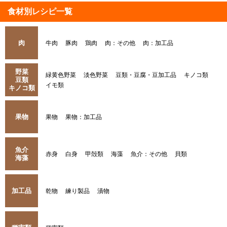
食材別レシピ一覧
肉
牛肉
豚肉
鶏肉
肉：その他
肉：加工品
野菜
緑黄色野菜
淡色野菜
豆類・豆腐・豆加工品
キノコ類
豆類
イモ類
キノコ類
果物
果物
果物：加工品
魚介
赤身
白身
甲殻類
海藻
魚介：その他
貝類
海藻
加工品
乾物
練り製品
漬物