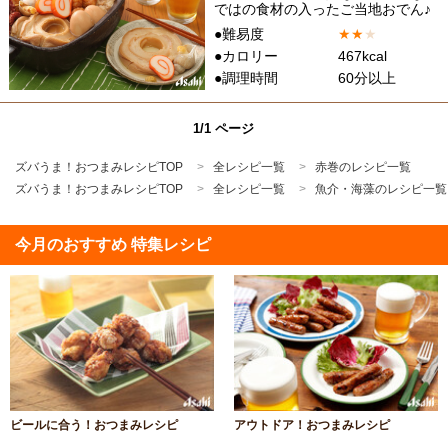
ではの食材の入ったご当地おでん♪
●難易度
★
★
★
●カロリー
467kcal
●調理時間
60分以上
1/1 ページ
ズバうま！おつまみレシピTOP
全レシピ一覧
赤巻のレシピ一覧
ズバうま！おつまみレシピTOP
全レシピ一覧
魚介・海藻のレシピ一覧
今月のおすすめ 特集レシピ
ビールに合う！おつまみレシピ
アウトドア！おつまみレシピ