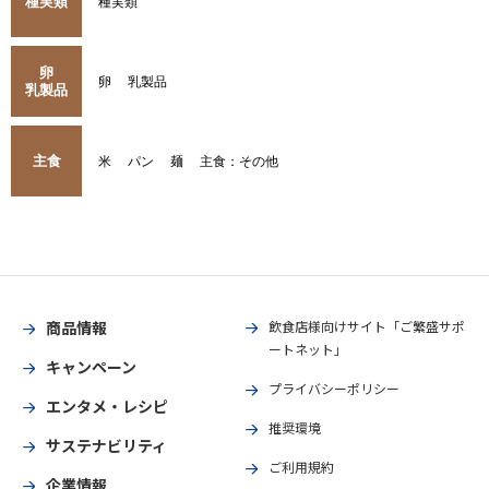
種実類
種実類
卵
卵
乳製品
乳製品
主食
米
パン
麺
主食：その他
商品情報
飲食店様向けサイト「ご繁盛サポ
ートネット」
キャンペーン
プライバシーポリシー
エンタメ・レシピ
推奨環境
サステナビリティ
ご利用規約
企業情報