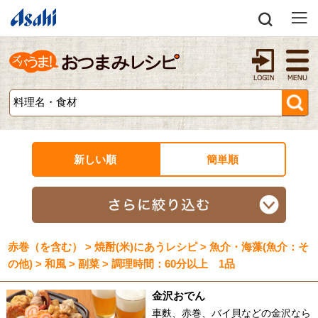
新しい順
簡単順
赤巻（を含む） > 焼酎(米)にあうレシピ > 魚介・海藻(魚介：そ
の他) > 和風 > 副菜 > 調理時間：60分以上 1品
金沢おでん
車麩、赤巻、バイ貝などの金沢なら