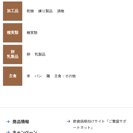
加工品
乾物
練り製品
漬物
種実類
種実類
卵
卵
乳製品
乳製品
主食
米
パン
麺
主食：その他
商品情報
飲食店様向けサイト「ご繁盛サポ
ートネット」
キャンペーン