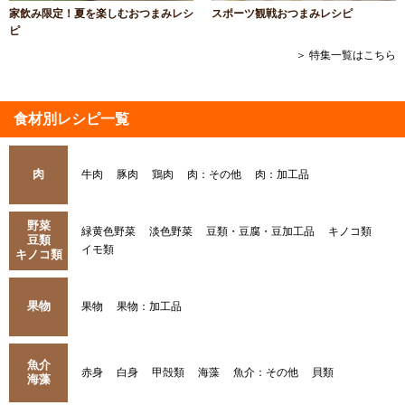
家飲み限定！夏を楽しむおつまみレシ
スポーツ観戦おつまみレシピ
ピ
＞ 特集一覧はこちら
食材別レシピ一覧
肉
牛肉
豚肉
鶏肉
肉：その他
肉：加工品
野菜
緑黄色野菜
淡色野菜
豆類・豆腐・豆加工品
キノコ類
豆類
イモ類
キノコ類
果物
果物
果物：加工品
魚介
赤身
白身
甲殻類
海藻
魚介：その他
貝類
海藻