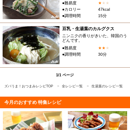
●難易度
★
★
★
●カロリー
47kcal
●調理時間
15分
豆乳・生湯葉のカルグクス
ニンニクの香りがきいた、韓国のう
どんです。
●難易度
★
★
★
●調理時間
30分
1/1 ページ
ズバうま！おつまみレシピTOP
全レシピ一覧
生湯葉のレシピ一覧
今月のおすすめ 特集レシピ