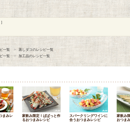
]
ピ一覧
蒸しダコのレシピ一覧
ピ一覧
加工品のレシピ一覧
つまみレ
家飲み限定！ぱぱっと作
スパークリングワインに
家飲み
るおつまみレシピ
合うおつまみレシピ
おつま