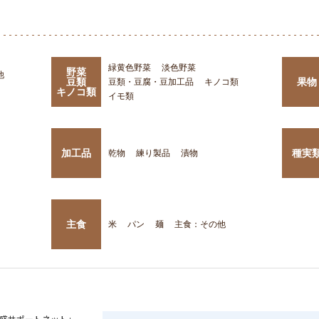
緑黄色野菜
淡色野菜
野菜
他
豆類
果物
豆類・豆腐・豆加工品
キノコ類
キノコ類
イモ類
加工品
種実
乾物
練り製品
漬物
主食
米
パン
麺
主食：その他
盛サポートネット」