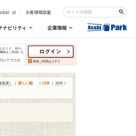
obal
お客様相談室
検索キーワード入力
テナビリティ
企業情報
ただくと、MYレ
機能をご利用いた
サヒパークとは
新規ご利用はコチラ
難易度）
｜
新しい順
［
15件
｜
30件
］