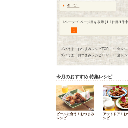
冬（1）
1ページ中1ページ目を表示 [ 1-1件目/1件中 
1
ズバうま！おつまみレシピTOP
全レシ
ズバうま！おつまみレシピTOP
全レシ
今月のおすすめ 特集レシピ
ビールに合う！おつまみ
アウトドア！お
レシピ
シピ