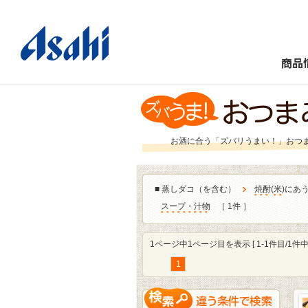
商品
お酒に合う「ズバリうまい！」おつ
■
蒸しダコ（を含む）
焼酎
(
米
)にあ
スープ・汁物
［ 1件 ］
1ページ中1ページ目を表示 [ 1-1件目/1件中 
1