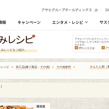
アサヒグループホールディングス
Gl
情報
キャンペーン
エンタメ・レシピ
サス
アサヒパークにログインしてい
シピやおいしそうボタンなどの
だけます。
MYレシピとは
ア
まみレシピをご紹介。
かんたん順（
うレシピ
加工品
(
練り製品
：
その他
)
その他創作
]