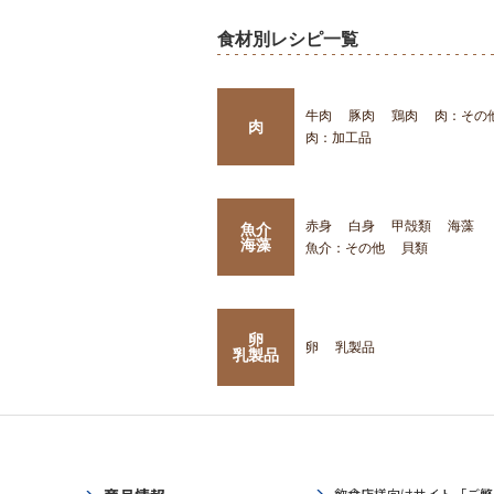
食材別レシピ一覧
牛肉
豚肉
鶏肉
肉：その
肉
肉：加工品
赤身
白身
甲殻類
海藻
魚介
海藻
魚介：その他
貝類
卵
卵
乳製品
乳製品
飲食店様向けサイト「ご繁