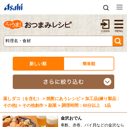
新しい順
簡単順
蒸しダコ（を含む） > 焼酎にあうレシピ > 加工品(練り製品：
その他) > その他創作 > 副菜 > 調理時間：60分以上 1品
金沢おでん
車麩、赤巻、バイ貝などの金沢なら