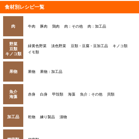
食材別レシピ一覧
肉
牛肉
豚肉
鶏肉
肉：その他
肉：加工品
野菜
緑黄色野菜
淡色野菜
豆類・豆腐・豆加工品
キノコ類
豆類
イモ類
キノコ類
果物
果物
果物：加工品
魚介
赤身
白身
甲殻類
海藻
魚介：その他
貝類
海藻
加工品
乾物
練り製品
漬物