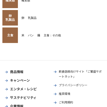
種実類
種実類
卵
卵
乳製品
乳製品
主食
米
パン
麺
主食：その他
商品情報
飲食店様向けサイト「ご繁盛サポ
ートネット」
キャンペーン
プライバシーポリシー
エンタメ・レシピ
推奨環境
サステナビリティ
ご利用規約
企業情報