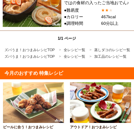
ではの食材の入ったご当地おでん♪
●難易度
★
★
★
●カロリー
467kcal
●調理時間
60分以上
1/1 ページ
ズバうま！おつまみレシピTOP
全レシピ一覧
蒸しダコのレシピ一覧
ズバうま！おつまみレシピTOP
全レシピ一覧
加工品のレシピ一覧
今月のおすすめ 特集レシピ
ビールに合う！おつまみレシピ
アウトドア！おつまみレシピ