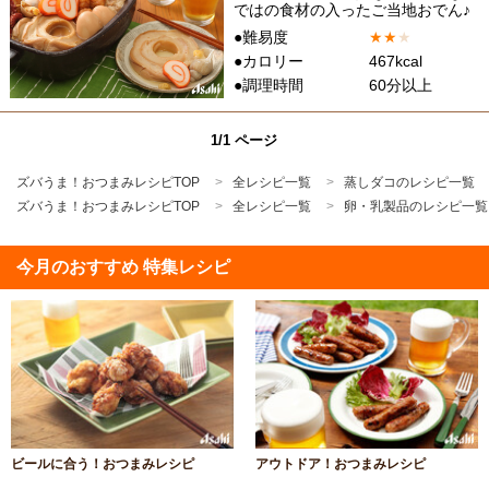
ではの食材の入ったご当地おでん♪
●難易度
★
★
★
●カロリー
467kcal
●調理時間
60分以上
1/1 ページ
ズバうま！おつまみレシピTOP
全レシピ一覧
蒸しダコのレシピ一覧
ズバうま！おつまみレシピTOP
全レシピ一覧
卵・乳製品のレシピ一覧
今月のおすすめ 特集レシピ
ビールに合う！おつまみレシピ
アウトドア！おつまみレシピ