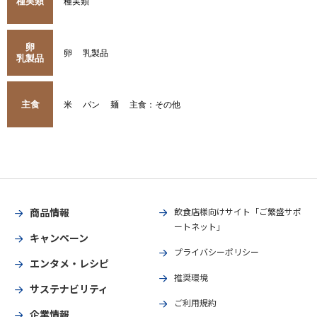
種実類
種実類
卵
卵
乳製品
乳製品
主食
米
パン
麺
主食：その他
商品情報
飲食店様向けサイト「ご繁盛サポ
ートネット」
キャンペーン
プライバシーポリシー
エンタメ・レシピ
推奨環境
サステナビリティ
ご利用規約
企業情報