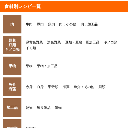
食材別レシピ一覧
肉
牛肉
豚肉
鶏肉
肉：その他
肉：加工品
野菜
緑黄色野菜
淡色野菜
豆類・豆腐・豆加工品
キノコ類
豆類
イモ類
キノコ類
果物
果物
果物：加工品
魚介
赤身
白身
甲殻類
海藻
魚介：その他
貝類
海藻
加工品
乾物
練り製品
漬物