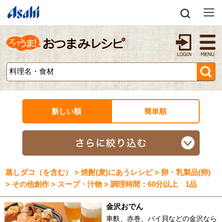
新しい順
簡単順
蒸しダコ（を含む） > 焼酎(麦)にあうレシピ > 卵・乳製品(卵)
> その他創作 > スープ・汁物 > 調理時間：60分以上 1品
金沢おでん
車麩、赤巻、バイ貝などの金沢なら