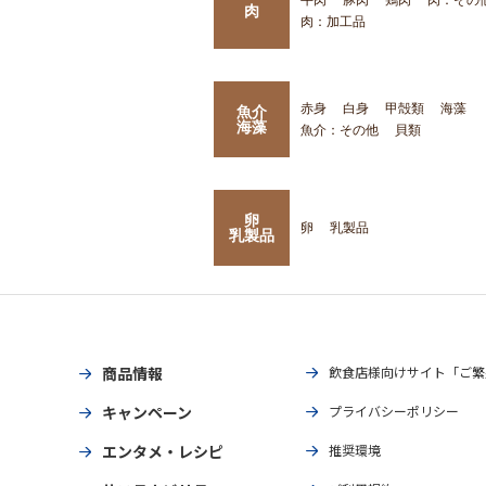
肉
肉：加工品
赤身
白身
甲殻類
海藻
魚介
海藻
魚介：その他
貝類
卵
卵
乳製品
乳製品
商品情報
飲食店様向けサイト「ご繁
キャンペーン
プライバシーポリシー
エンタメ・レシピ
推奨環境