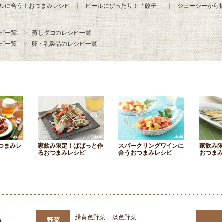
ルに合う！おつまみレシピ
ビールにぴったり！「餃子」
ジューシーから
ピ一覧
蒸しダコのレシピ一覧
ピ一覧
卵・乳製品のレシピ一覧
つまみレ
家飲み限定！ぱぱっと作
スパークリングワインに
家飲み
るおつまみレシピ
合うおつまみレシピ
おつま
緑黄色野菜
淡色野菜
野菜
他