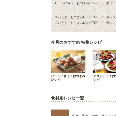
ビールに合う！おつまみレシピ
黒ビー
ズバうま！おつまみレシピTOP
全レシ
ズバうま！おつまみレシピTOP
全レシ
今月のおすすめ 特集レシピ
ビールに合う！おつまみ
アウトドア！お
レシピ
シピ
食材別レシピ一覧
牛肉
豚肉
鶏肉
肉：その