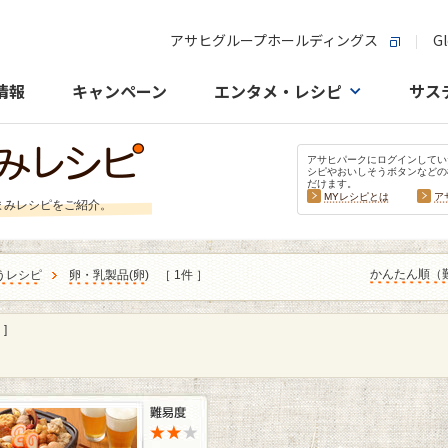
アサヒグループホールディングス
Gl
情報
キャンペーン
エンタメ・レシピ
サス
アサヒパークにログインしてい
シピやおいしそうボタンなどの
だけます。
MYレシピとは
ア
まみレシピをご紹介。
かんたん順（
うレシピ
卵・乳製品
(
卵
)
［ 1件 ］
]