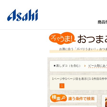
商品
お酒に合う「ズバリうまい！」おつ
■
蒸しダコ（を含む）
ビール類にあ
1ページ中1ページ目を表示 [ 1-1件目/1件中 
1