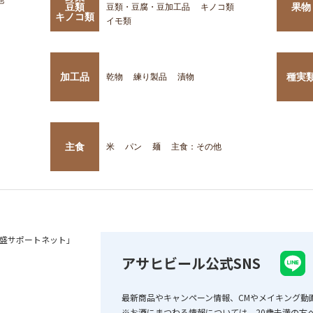
豆類
果物
豆類・豆腐・豆加工品
キノコ類
キノコ類
イモ類
加工品
種実
乾物
練り製品
漬物
主食
米
パン
麺
主食：その他
盛サポートネット」
アサヒビール公式SNS
最新商品やキャンペーン情報、CMやメイキング動
※お酒にまつわる情報については、20歳未満の方へ