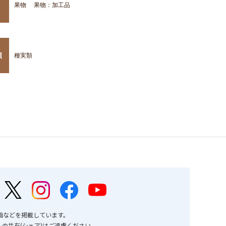
果物
果物：加工品
類
種実類
画などを掲載しています。
の共有(シェア)はご遠慮ください。