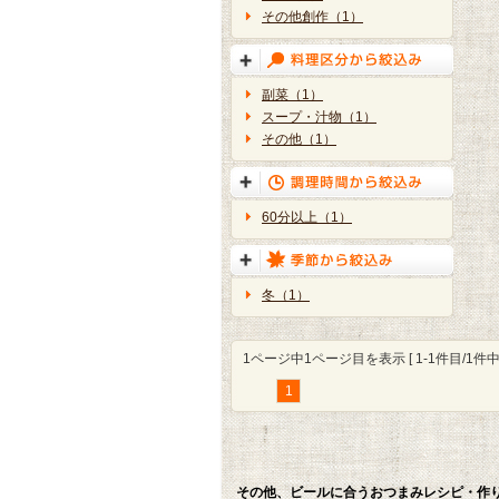
その他創作（1）
副菜（1）
スープ・汁物（1）
その他（1）
60分以上（1）
冬（1）
1ページ中1ページ目を表示 [ 1-1件目/1件中 
1
その他、ビールに合うおつまみレシピ・作