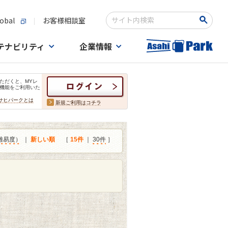
obal
お客様相談室
検索キーワード入力
テナビリティ
企業情報
ただくと、MYレ
機能をご利用いた
サヒパークとは
新規ご利用はコチラ
難易度）
｜
新しい順
［
15件
｜
30件
］