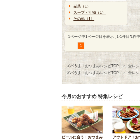
副菜（1）
スープ・汁物（1）
その他（1）
1ページ中1ページ目を表示 [ 1-1件目/1件中 
1
ズバうま！おつまみレシピTOP
全レシ
ズバうま！おつまみレシピTOP
全レシ
今月のおすすめ 特集レシピ
ビールに合う！おつまみ
アウトドア！お