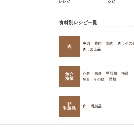
レシピ
シピ
食材別レシピ一覧
牛肉
豚肉
鶏肉
肉：その
肉
肉：加工品
赤身
白身
甲殻類
海藻
魚介
海藻
魚介：その他
貝類
卵
卵
乳製品
乳製品