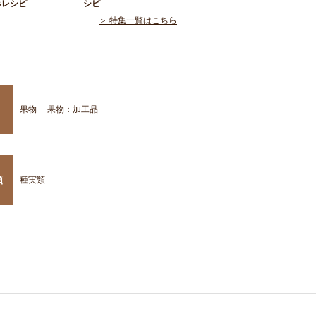
みレシピ
シピ
＞ 特集一覧はこちら
果物
果物：加工品
類
種実類