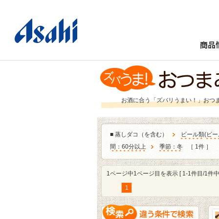
商品
お酒に合う「ズバリうまい！」おつ
■
蒸しダコ（を含む）
ビール類
(
ビー
間：60分以上
季節：冬
［ 1件 ］
1ページ中1ページ目を表示 [ 1-1件目/1件中 
1