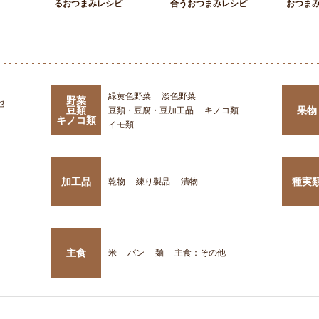
るおつまみレシピ
合うおつまみレシピ
おつま
緑黄色野菜
淡色野菜
野菜
他
豆類
果物
豆類・豆腐・豆加工品
キノコ類
キノコ類
イモ類
加工品
種実
乾物
練り製品
漬物
主食
米
パン
麺
主食：その他