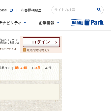
obal
お客様相談室
検索キーワード入力
テナビリティ
企業情報
ただくと、MYレ
機能をご利用いた
サヒパークとは
新規ご利用はコチラ
難易度）
｜
新しい順
［
15件
｜
30件
］