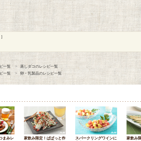
]
ピ一覧
蒸しダコのレシピ一覧
ピ一覧
卵・乳製品のレシピ一覧
つまみレ
家飲み限定！ぱぱっと作
スパークリングワインに
家飲み