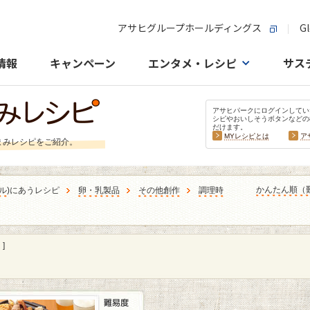
アサヒグループホールディングス
Gl
情報
キャンペーン
エンタメ・レシピ
サス
アサヒパークにログインしてい
シピやおいしそうボタンなどの
だけます。
MYレシピとは
ア
まみレシピをご紹介。
かんたん順（
ル
)にあうレシピ
卵・乳製品
その他創作
調理時
]