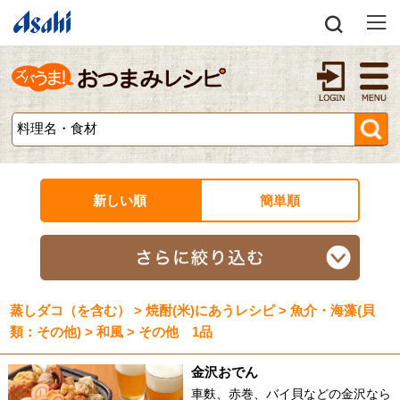
新しい順
簡単順
蒸しダコ（を含む） > 焼酎(米)にあうレシピ > 魚介・海藻(貝
類：その他) > 和風 > その他 1品
金沢おでん
車麩、赤巻、バイ貝などの金沢なら