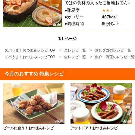
ではの食材の入ったご当地おでん♪
●難易度
★
★
★
●カロリー
467kcal
●調理時間
60分以上
1/1 ページ
ズバうま！おつまみレシピTOP
全レシピ一覧
蒸しダコのレシピ一覧
ズバうま！おつまみレシピTOP
全レシピ一覧
魚介・海藻のレシピ一覧
今月のおすすめ 特集レシピ
ビールに合う！おつまみレシピ
アウトドア！おつまみレシピ