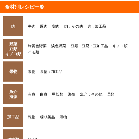
食材別レシピ一覧
肉
牛肉
豚肉
鶏肉
肉：その他
肉：加工品
野菜
緑黄色野菜
淡色野菜
豆類・豆腐・豆加工品
キノコ類
豆類
イモ類
キノコ類
果物
果物
果物：加工品
魚介
赤身
白身
甲殻類
海藻
魚介：その他
貝類
海藻
加工品
乾物
練り製品
漬物