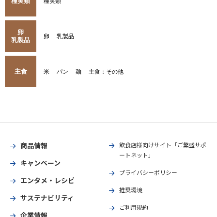
種実類
種実類
卵
卵
乳製品
乳製品
主食
米
パン
麺
主食：その他
商品情報
飲食店様向けサイト「ご繁盛サポ
ートネット」
キャンペーン
プライバシーポリシー
エンタメ・レシピ
推奨環境
サステナビリティ
ご利用規約
企業情報