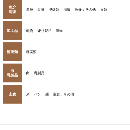
魚介
赤身
白身
甲殻類
海藻
魚介：その他
貝類
海藻
加工品
乾物
練り製品
漬物
種実類
種実類
卵
卵
乳製品
乳製品
主食
米
パン
麺
主食：その他