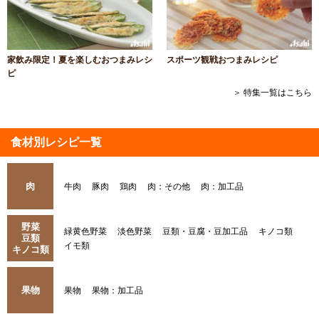
家飲み限定！夏を楽しむおつまみレシ
スポーツ観戦おつまみレシピ
ピ
＞ 特集一覧はこちら
食材別レシピ一覧
肉
牛肉
豚肉
鶏肉
肉：その他
肉：加工品
野菜
緑黄色野菜
淡色野菜
豆類・豆腐・豆加工品
キノコ類
豆類
イモ類
キノコ類
果物
果物
果物：加工品