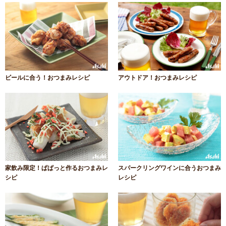
ビールに合う！おつまみレシピ
アウトドア！おつまみレシピ
家飲み限定！ぱぱっと作るおつまみレ
スパークリングワインに合うおつまみ
シピ
レシピ