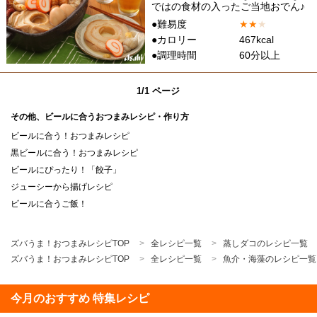
ではの食材の入ったご当地おでん♪
●難易度
★
★
★
●カロリー
467kcal
●調理時間
60分以上
1/1 ページ
その他、ビールに合うおつまみレシピ・作り方
ビールに合う！おつまみレシピ
黒ビールに合う！おつまみレシピ
ビールにぴったり！「餃子」
ジューシーから揚げレシピ
ビールに合うご飯！
ズバうま！おつまみレシピTOP
全レシピ一覧
蒸しダコのレシピ一覧
ズバうま！おつまみレシピTOP
全レシピ一覧
魚介・海藻のレシピ一覧
今月のおすすめ 特集レシピ