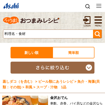
新しい順
簡単順
蒸しダコ（を含む） > ビール類にあうレシピ > 魚介・海藻(貝
類：その他) > 和風 > スープ・汁物 1品
金沢おでん
車麩、赤巻、バイ貝などの金沢なら