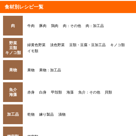
食材別レシピ一覧
肉
牛肉
豚肉
鶏肉
肉：その他
肉：加工品
野菜
緑黄色野菜
淡色野菜
豆類・豆腐・豆加工品
キノコ類
豆類
イモ類
キノコ類
果物
果物
果物：加工品
魚介
赤身
白身
甲殻類
海藻
魚介：その他
貝類
海藻
加工品
乾物
練り製品
漬物