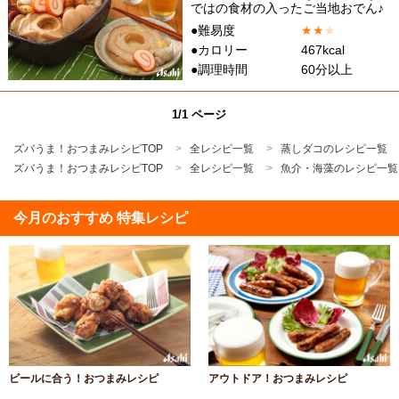
ではの食材の入ったご当地おでん♪
●難易度
★
★
★
●カロリー
467kcal
●調理時間
60分以上
1/1 ページ
ズバうま！おつまみレシピTOP
全レシピ一覧
蒸しダコのレシピ一覧
ズバうま！おつまみレシピTOP
全レシピ一覧
魚介・海藻のレシピ一覧
今月のおすすめ 特集レシピ
ビールに合う！おつまみレシピ
アウトドア！おつまみレシピ