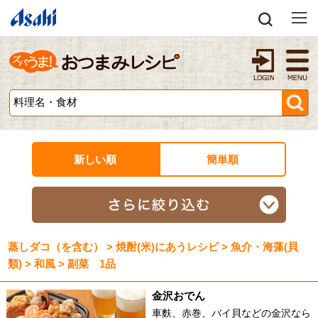
新しい順
簡単順
蒸しダコ（を含む） > 焼酎(米)にあうレシピ > 魚介・海藻(貝
類) > 和風 > 副菜 1品
金沢おでん
車麩、赤巻、バイ貝などの金沢なら