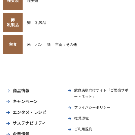
種実類
種実類
卵
卵
乳製品
乳製品
主食
米
パン
麺
主食：その他
商品情報
飲食店様向けサイト「ご繁盛サポ
ートネット」
キャンペーン
プライバシーポリシー
エンタメ・レシピ
推奨環境
サステナビリティ
ご利用規約
企業情報